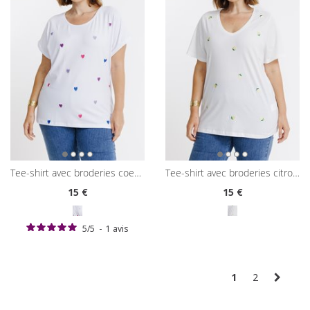
tee-shirt avec broderies coeurs
tee-shirt avec broderies citrons
15
€
15
€
5
/
5
-
1
avis
1
2