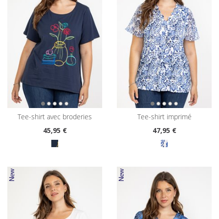
tee-shirt avec broderies
tee-shirt imprimé
45
,95 €
47
,95 €