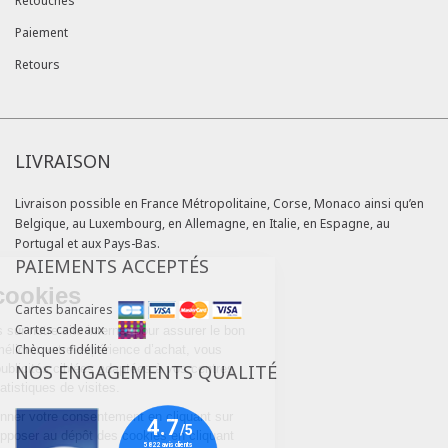
Retouches
Paiement
Retours
LIVRAISON
Livraison possible en France Métropolitaine, Corse, Monaco ainsi qu’en
Belgique, au Luxembourg, en Allemagne, en Italie, en Espagne, au
Portugal et aux Pays-Bas.
PAIEMENTS ACCEPTÉS
Continuer sans accepter
Gestion des cookies
Cartes bancaires
Cartes cadeaux
Nous utilisons des cookies sur notre site internet pour assurer le bon
Chèques fidélité
fonctionnement du site, améliorer votre expérience d’achat, vous
NOS ENGAGEMENTS QUALITÉ
proposer des services et publicités ciblées adaptées à vos centres
d'intérêts et réaliser des statistiques de visites.
Vous pouvez choisir de donner votre consentement en cliquant sur
« Accepter » ou de vous opposer au dépôt des cookies en cliquant