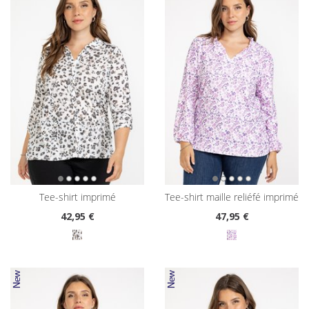
tee-shirt imprimé
tee-shirt maille reliéfé imprimé
42
,95 €
47
,95 €