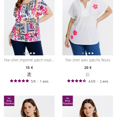
tee-shirt imprimé patch muticolore
tee-shirt avec patchs fleurs
15
€
20
€
5
/
5
-
1
avis
4.5
/
5
-
2
avis