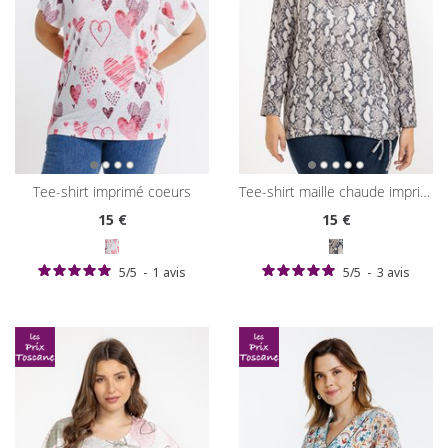
tee-shirt imprimé coeurs
tee-shirt maille chaude imprimé python
15
€
15
€
5
/
5
-
1
avis
5
/
5
-
3
avis