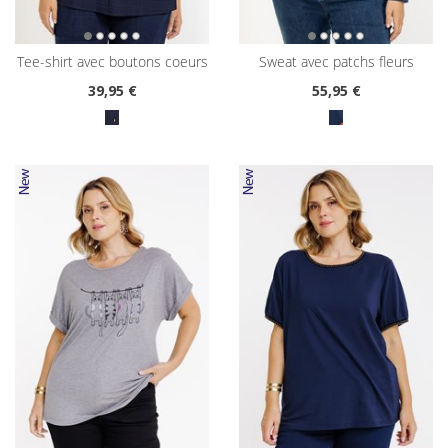
tee-shirt avec boutons coeurs
sweat avec patchs fleurs
39
,95 €
55
,95 €