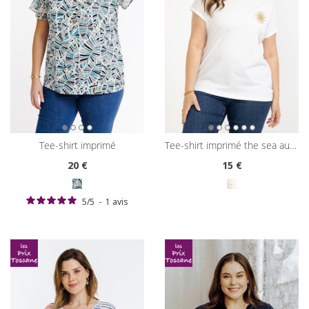
tee-shirt imprimé
tee-shirt imprimé the sea au dos
20
€
15
€
5
/
5
-
1
avis