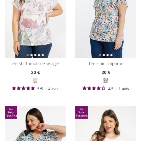
tee-shirt imprimé visages
tee-shirt imprimé
20
€
20
€
5
/
5
-
4
avis
4
/
5
-
1
avis