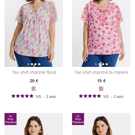
tee-shirt imprimé floral
tee-shirt imprimé bi-matiere
20
€
15
€
5
/
5
-
2
avis
5
/
5
-
2
avis