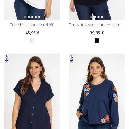
tee-shirt imprimé reliéfé
tee-shirt avec fleurs en cornelly
45
,95 €
39
,95 €