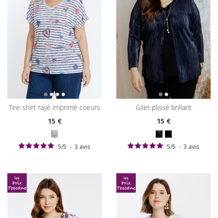
tee-shirt rayé imprimé coeurs
gilet plissé brillant
15
€
15
€
5
/
5
-
3
avis
5
/
5
-
3
avis