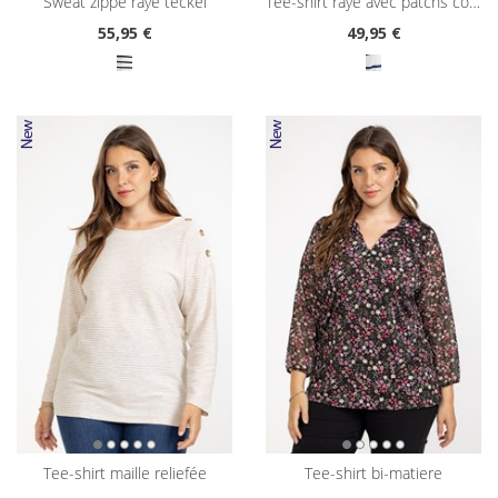
sweat zippé rayé teckel
tee-shirt rayé avec patchs coeurs
55
,95 €
49
,95 €
tee-shirt maille reliefée
tee-shirt bi-matiere