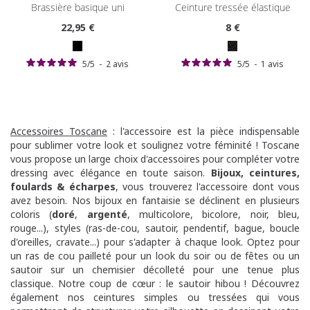
brassière basique uni
ceinture tressée élastique
22
,95 €
8
€
5
/
5
-
2
avis
5
/
5
-
1
avis
Accessoires Toscane
: l'accessoire est la pièce indispensable
pour sublimer votre look et soulignez votre féminité ! Toscane
vous propose un large choix d'accessoires pour compléter votre
dressing avec élégance en toute saison.
Bijoux
,
ceintures
,
foulards & écharpes
, vous trouverez l'accessoire dont vous
avez besoin. Nos bijoux en fantaisie se déclinent en plusieurs
coloris (
doré
,
argenté
, multicolore, bicolore, noir, bleu,
rouge...), styles (ras-de-cou, sautoir, pendentif, bague, boucle
d'oreilles, cravate...) pour s'adapter à chaque look. Optez pour
un ras de cou pailleté pour un look du soir ou de fêtes ou un
sautoir sur un chemisier décolleté pour une tenue plus
classique. Notre coup de cœur : le sautoir hibou ! Découvrez
également nos ceintures simples ou tressées qui vous