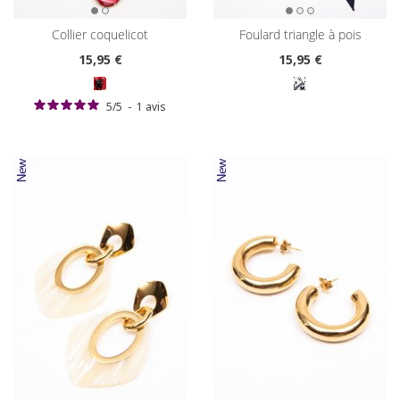
collier coquelicot
foulard triangle à pois
15
,95 €
15
,95 €
5
/
5
-
1
avis