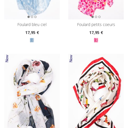
foulard bleu ciel
foulard petits coeurs
17
,95 €
17
,95 €