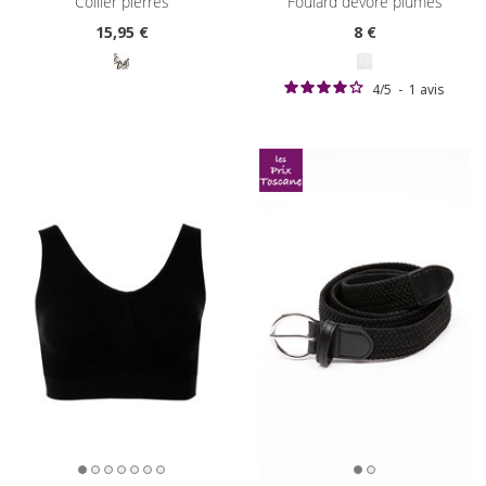
collier pierres
foulard dévoré plumes
15
,95 €
8
€
4
/
5
-
1
avis