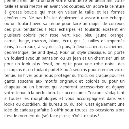
permettront de structurer votre silhouette en dessinant votre
taille et ainsi mettre en avant vos courbes. On adore la ceinture
à grosse boucle qui met en valeur la taille et les formes
généreuses. Ne pas hésiter également à assortir une écharpe
ou un foulard avec sa tenue pour faire un rappel de couleurs
des plus tendances ! Nos écharpes et foulards existent en
plusieurs coloris (noir, rose, vert, kaki, bleu, jaune, orange,
camel, beige, marron, blanc, écru, gris...), tailles et imprimés
(unis, à carreaux, à rayures, à pois, à fleurs, animal, cachemire,
géométrique, tie and dye...). Pour un style classique, on porte
un foulard avec un pantalon ou un jean et un chemisier uni et
pour un look plus festif, on opte pour une robe noire, des
escarpins et un foulard pailleté ou à sequins pour illuminer votre
tenue. En hiver pour nous protéger du froid, on craque pour les
gants Toscane aux motifs originaux et colorés ou pour un
chapeau ou un bonnet qui viendront accessoiriser et égayer
votre tenue à la perfection. Les accessoires Toscane s'adaptent
à toutes les morphologies et vous accompagnent dans vos
looks du quotidien, du bureau ou du soir. C'est également une
idée de cadeau parfaite à offrir pour toutes les occasions alors
c'est le moment de (se) faire plaisir, n'hésitez plus !