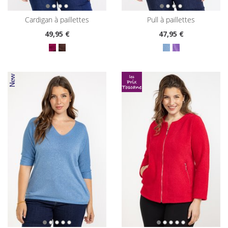
cardigan à paillettes
pull à paillettes
49
,95 €
47
,95 €