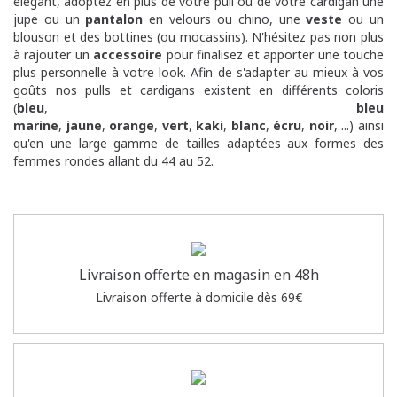
élégant, adoptez en plus de votre pull ou de votre cardigan une
jupe ou un
pantalon
en velours ou chino, une
veste
ou un
blouson et des bottines (ou mocassins). N'hésitez pas non plus
à rajouter un
accessoire
pour finalisez et apporter une touche
plus personnelle à votre look. Afin de s'adapter au mieux à vos
goûts nos pulls et cardigans existent en différents coloris
(
bleu
,
bleu
marine
,
jaune
,
orange
,
vert
,
kaki
,
blanc
,
écru
,
noir
, ...) ainsi
qu'en une large gamme de tailles adaptées aux formes des
femmes rondes allant du 44 au 52.
Livraison offerte en magasin en 48h
Livraison offerte à domicile dès 69€