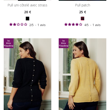
pull uni côtelé avec strass
pull patch
20
€
25
€
2
/
5
-
1
avis
4
/
5
-
1
avis