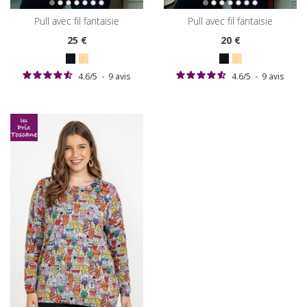
pull avec fil fantaisie
pull avec fil fantaisie
25
€
20
€
4.6
/
5
-
9
avis
4.6
/
5
-
9
avis