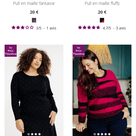
pull en maille fantaisie
pull en maille fluffy
20
€
20
€
3
/
5
-
1
avis
4.7
/
5
-
3
avis