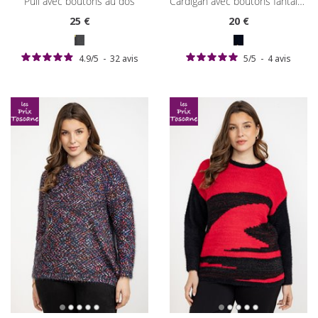
pull avec boutons au dos
cardigan avec boutons fantaisies
25
€
20
€
4.9
/
5
-
32
avis
5
/
5
-
4
avis