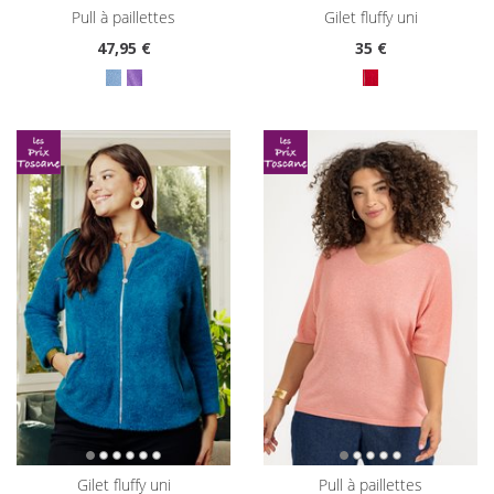
pull à paillettes
gilet fluffy uni
47
,95 €
35
€
gilet fluffy uni
pull à paillettes