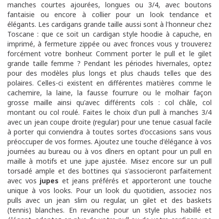
manches courtes ajourées, longues ou 3/4, avec boutons
fantaisie ou encore à collier pour un look tendance et
élégants. Les cardigans grande taille aussi sont à l'honneur chez
Toscane : que ce soit un cardigan style hoodie à capuche, en
imprimé, à fermeture zippée ou avec fronces vous y trouverez
forcément votre bonheur. Comment porter le pull et le gilet
grande taille femme ? Pendant les périodes hivernales, optez
pour des modèles plus longs et plus chauds telles que des
polaires. Celles-ci existent en différentes matières comme le
cachemire, la laine, la fausse fourrure ou le molhair façon
grosse maille ainsi qu'avec différents cols : col châle, col
montant ou col roulé. Faites le choix d'un pull à manches 3/4
avec un jean coupe droite (regular) pour une tenue casual facile
à porter qui conviendra à toutes sortes d'occasions sans vous
préoccuper de vos formes. Ajoutez une touche d'élégance à vos
journées au bureau ou à vos dîners en optant pour un pull en
maille à motifs et une jupe ajustée. Misez encore sur un pull
torsadé ample et des bottines qui s'associeront parfaitement
avec vos
jupes
et jeans préférés et apporteront une touche
unique à vos looks. Pour un look du quotidien, associez nos
pulls avec un jean slim ou regular, un gilet et des baskets
(tennis) blanches. En revanche pour un style plus habillé et