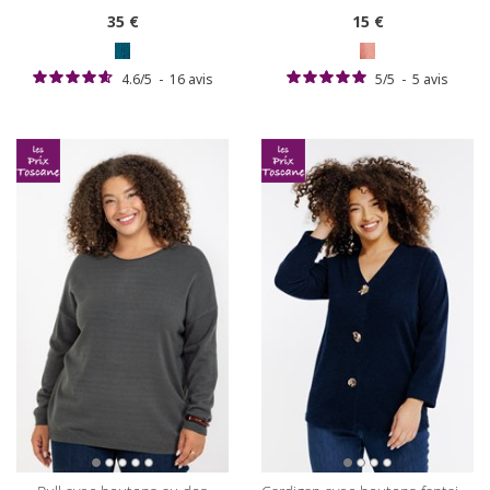
35
€
15
€
4.6
/
5
-
16
avis
5
/
5
-
5
avis