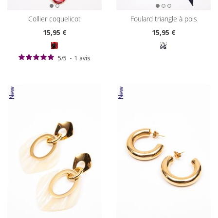
collier coquelicot
foulard triangle à pois
15
,95 €
15
,95 €
5
/
5
-
1
avis