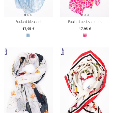
foulard bleu ciel
foulard petits coeurs
17
,95 €
17
,95 €