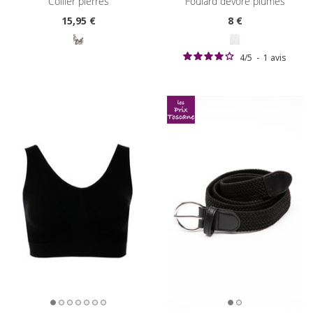
collier pierres
foulard dévoré plumes
15
,95 €
8
€
4
/
5
-
1
avis