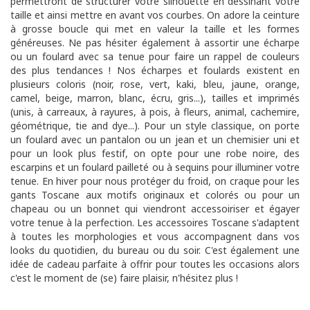
permettront de structurer votre silhouette en dessinant votre
taille et ainsi mettre en avant vos courbes. On adore la ceinture
à grosse boucle qui met en valeur la taille et les formes
généreuses. Ne pas hésiter également à assortir une écharpe
ou un foulard avec sa tenue pour faire un rappel de couleurs
des plus tendances ! Nos écharpes et foulards existent en
plusieurs coloris (noir, rose, vert, kaki, bleu, jaune, orange,
camel, beige, marron, blanc, écru, gris...), tailles et imprimés
(unis, à carreaux, à rayures, à pois, à fleurs, animal, cachemire,
géométrique, tie and dye...). Pour un style classique, on porte
un foulard avec un pantalon ou un jean et un chemisier uni et
pour un look plus festif, on opte pour une robe noire, des
escarpins et un foulard pailleté ou à sequins pour illuminer votre
tenue. En hiver pour nous protéger du froid, on craque pour les
gants Toscane aux motifs originaux et colorés ou pour un
chapeau ou un bonnet qui viendront accessoiriser et égayer
votre tenue à la perfection. Les accessoires Toscane s'adaptent
à toutes les morphologies et vous accompagnent dans vos
looks du quotidien, du bureau ou du soir. C'est également une
idée de cadeau parfaite à offrir pour toutes les occasions alors
c'est le moment de (se) faire plaisir, n'hésitez plus !