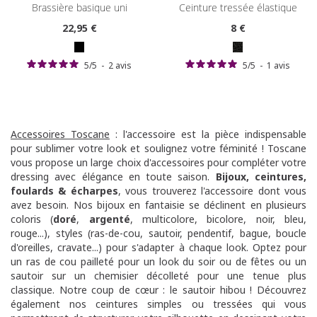
brassière basique uni
ceinture tressée élastique
22
,95 €
8
€
5
/
5
-
2
avis
5
/
5
-
1
avis
Accessoires Toscane
: l'accessoire est la pièce indispensable
pour sublimer votre look et soulignez votre féminité ! Toscane
vous propose un large choix d'accessoires pour compléter votre
dressing avec élégance en toute saison.
Bijoux
,
ceintures
,
foulards & écharpes
, vous trouverez l'accessoire dont vous
avez besoin. Nos bijoux en fantaisie se déclinent en plusieurs
coloris (
doré
,
argenté
, multicolore, bicolore, noir, bleu,
rouge...), styles (ras-de-cou, sautoir, pendentif, bague, boucle
d'oreilles, cravate...) pour s'adapter à chaque look. Optez pour
un ras de cou pailleté pour un look du soir ou de fêtes ou un
sautoir sur un chemisier décolleté pour une tenue plus
classique. Notre coup de cœur : le sautoir hibou ! Découvrez
également nos ceintures simples ou tressées qui vous