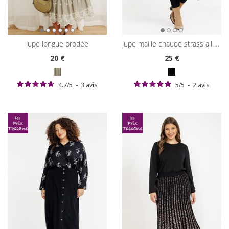
jupe longue brodée
jupe maille chaude strass all over
20
€
25
€
4.7
/
5
-
3
avis
5
/
5
-
2
avis