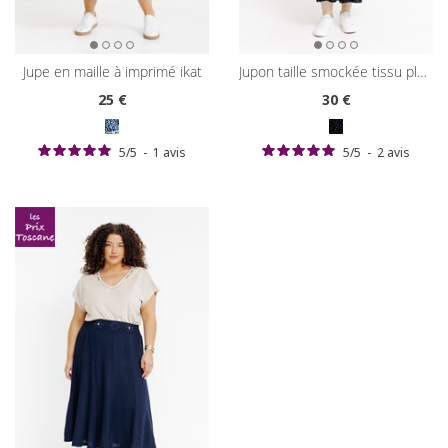
jupe en maille à imprimé ikat
jupon taille smockée tissu plumetis
25
€
30
€
5
/
5
-
1
avis
5
/
5
-
2
avis