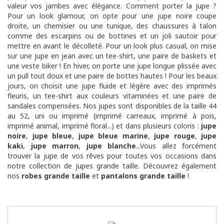
valeur vos jambes avec élégance. Comment porter la jupe ?
Pour un look glamour, on opte pour une jupe noire coupe
droite, un chemisier ou une tunique, des chaussures à talon
comme des escarpins ou de bottines et un joli sautoir pour
mettre en avant le décolleté. Pour un look plus casual, on mise
sur une jupe en jean avec un tee-shirt, une paire de baskets et
une veste biker ! En hiver, on porte une jupe longue plissée avec
un pull tout doux et une paire de bottes hautes ! Pour les beaux
jours, on choisit une jupe fluide et légère avec des imprimés
fleuris, un tee-shirt aux couleurs vitaminées et une paire de
sandales compensées. Nos jupes sont disponibles de la taille 44
au 52, uni ou imprimé (imprimé carreaux, imprimé à pois,
imprimé animal, imprimé floral...) et dans plusieurs coloris :
jupe
noire
,
jupe bleue
,
jupe bleue marine
,
jupe rouge
,
jupe
kaki
,
jupe marron
,
jupe blanche
...Vous allez forcément
trouver la jupe de vos rêves pour toutes vos occasions dans
notre collection de jupes grande taille. Découvrez également
nos
robes grande taille
et
pantalons grande taille
!