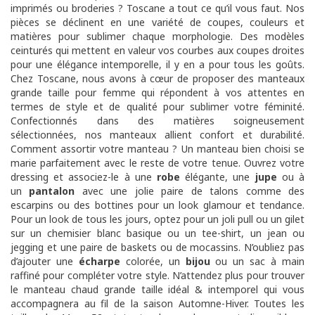
imprimés ou broderies ? Toscane a tout ce qu’il vous faut. Nos
pièces se déclinent en une variété de coupes, couleurs et
matières pour sublimer chaque morphologie. Des modèles
ceinturés qui mettent en valeur vos courbes aux coupes droites
pour une élégance intemporelle, il y en a pour tous les goûts.
Chez Toscane, nous avons à cœur de proposer des manteaux
grande taille pour femme qui répondent à vos attentes en
termes de style et de qualité pour sublimer votre féminité.
Confectionnés dans des matières soigneusement
sélectionnées, nos manteaux allient confort et durabilité.
Comment assortir votre manteau ? Un manteau bien choisi se
marie parfaitement avec le reste de votre tenue. Ouvrez votre
dressing et associez-le à une
robe
élégante, une
jupe
ou à
un
pantalon
avec une jolie paire de talons comme des
escarpins ou des bottines pour un look glamour et tendance.
Pour un look de tous les jours, optez pour un joli pull ou un gilet
sur un chemisier blanc basique ou un tee-shirt, un jean ou
jegging et une paire de baskets ou de mocassins. N’oubliez pas
d’ajouter une
écharpe
colorée, un
bijou
ou un sac à main
raffiné pour compléter votre style. N’attendez plus pour trouver
le manteau chaud grande taille idéal & intemporel qui vous
accompagnera au fil de la saison Automne-Hiver. Toutes les