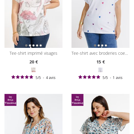
tee-shirt imprimé visages
tee-shirt avec broderies coeurs
20
€
15
€
5
/
5
-
4
avis
5
/
5
-
1
avis