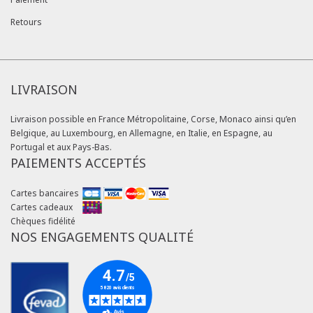
Retours
LIVRAISON
Livraison possible en France Métropolitaine, Corse, Monaco ainsi qu’en
Belgique, au Luxembourg, en Allemagne, en Italie, en Espagne, au
Portugal et aux Pays-Bas.
PAIEMENTS ACCEPTÉS
Continuer sans accepter
Gestion des cookies
Cartes bancaires
Cartes cadeaux
Nous utilisons des cookies sur notre site internet pour assurer le bon
Chèques fidélité
fonctionnement du site, améliorer votre expérience d’achat, vous
NOS ENGAGEMENTS QUALITÉ
proposer des services et publicités ciblées adaptées à vos centres
d'intérêts et réaliser des statistiques de visites.
Vous pouvez choisir de donner votre consentement en cliquant sur
« Accepter » ou de vous opposer au dépôt des cookies en cliquant
sur « Refuser ». Vous pouvez également à tout moment paramétrer
vos choix en cliquant sur notre politique de protection des données.