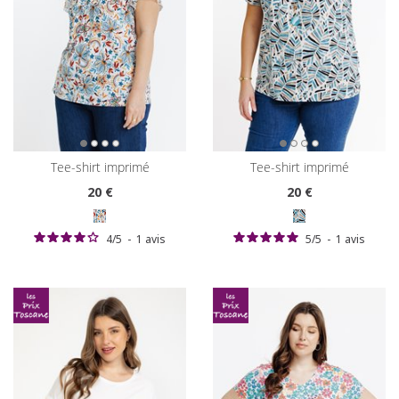
tee-shirt imprimé
tee-shirt imprimé
20
€
20
€
4
/
5
-
1
avis
5
/
5
-
1
avis