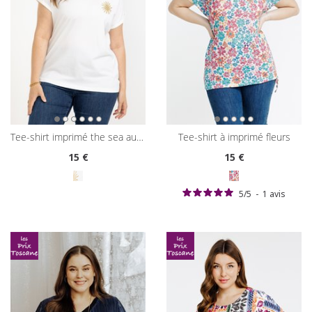
tee-shirt imprimé the sea au dos
tee-shirt à imprimé fleurs
15
€
15
€
5
/
5
-
1
avis