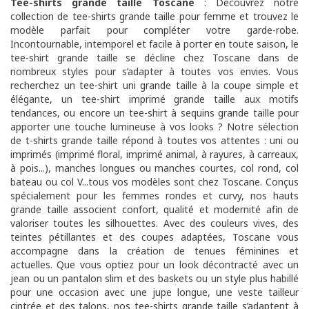
Tee-shirts grande taille Toscane
: Découvrez notre
collection de tee-shirts grande taille pour femme et trouvez le
modèle parfait pour compléter votre garde-robe.
Incontournable, intemporel et facile à porter en toute saison, le
tee-shirt grande taille se décline chez Toscane dans de
nombreux styles pour s’adapter à toutes vos envies. Vous
recherchez un tee-shirt uni grande taille à la coupe simple et
élégante, un tee-shirt imprimé grande taille aux motifs
tendances, ou encore un tee-shirt à sequins grande taille pour
apporter une touche lumineuse à vos looks ? Notre sélection
de t-shirts grande taille répond à toutes vos attentes : uni ou
imprimés (imprimé floral, imprimé animal, à rayures, à carreaux,
à pois...), manches longues ou manches courtes, col rond, col
bateau ou col V...tous vos modèles sont chez Toscane. Conçus
spécialement pour les femmes rondes et curvy, nos hauts
grande taille associent confort, qualité et modernité afin de
valoriser toutes les silhouettes. Avec des couleurs vives, des
teintes pétillantes et des coupes adaptées, Toscane vous
accompagne dans la création de tenues féminines et
actuelles. Que vous optiez pour un look décontracté avec un
jean ou un pantalon slim et des baskets ou un style plus habillé
pour une occasion avec une jupe longue, une veste tailleur
cintrée et des talons, nos tee-shirts grande taille s’adaptent à