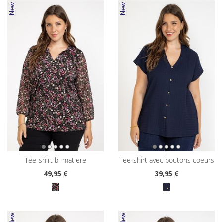
tee-shirt bi-matiere
tee-shirt avec boutons coeurs
49
,95 €
39
,95 €