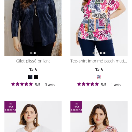
gilet plissé brillant
tee-shirt imprimé patch muticolore
15
€
15
€
5
/
5
-
3
avis
5
/
5
-
1
avis