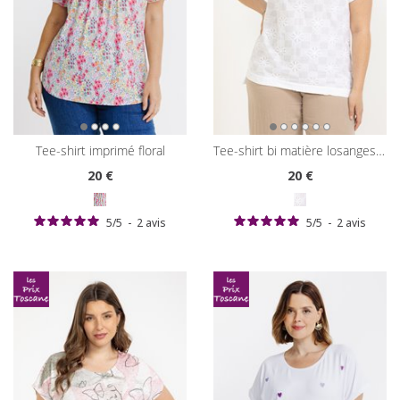
tee-shirt imprimé floral
tee-shirt bi matière losanges/fleurs 3d
20
€
20
€
5
/
5
-
2
avis
5
/
5
-
2
avis