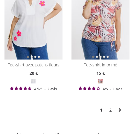
tee-shirt avec patchs fleurs
tee-shirt imprimé
20
€
15
€
4.5
/
5
-
2
avis
4
/
5
-
1
avis
1
2