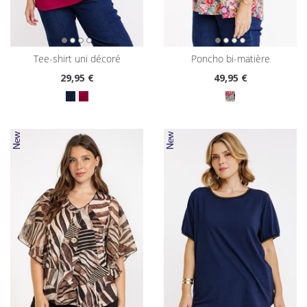
tee-shirt uni décoré
poncho bi-matière
29
,95 €
49
,95 €