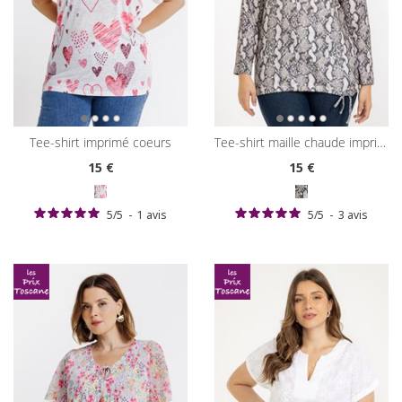
tee-shirt imprimé coeurs
tee-shirt maille chaude imprimé python
15
€
15
€
5
/
5
-
1
avis
5
/
5
-
3
avis