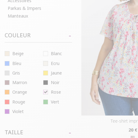
Accessoires
Parkas & Impers
Manteaux
COULEUR
Beige
Blanc
Bleu
Ecru
Gris
Jaune
Marron
Noir
Orange
Rose
Rouge
Vert
Violet
tee-shirt impr
20
€
TAILLE