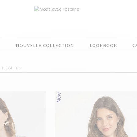
N
NOUVELLE COLLECTION
LOOKBOOK
C
EN CE MOMENT
TEE-SHIRTS
ÉTÉ EN FLEURS
OIRES
NOUVELLE COLLECTION
 & IMPERS
MEILLEURES VENTES
AUX
LES PRIX TOSCANE