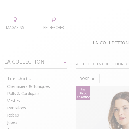
MAGASINS
RECHERCHER
LA COLLECTIO
LA COLLECTION
LA COLLECTION
ACCUEIL
LA COLLECTION
TEE-SHIRTS
JUPES
CHEMISIERS & TUNIQUES
ACCESS
Tee-shirts
ROSE
Chemisiers & Tuniques
PULLS & CARDIGANS
PARKAS
Pulls & Cardigans
VESTES
MANTE
Vestes
PANTALONS
Pantalons
ROBES
Robes
Jupes