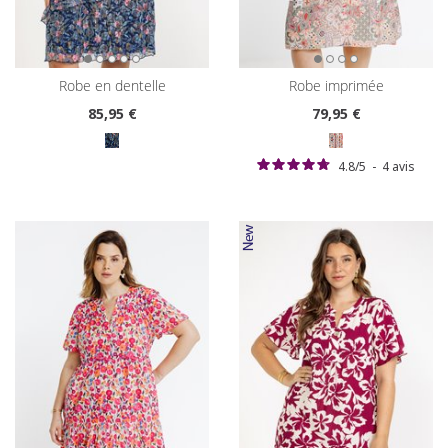
robe en dentelle
robe imprimée
85
,95 €
79
,95 €
4.8
/
5
-
4
avis