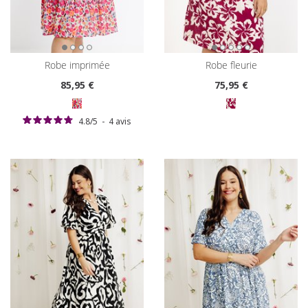
robe imprimée
robe fleurie
85
,95 €
75
,95 €
4.8
/
5
-
4
avis