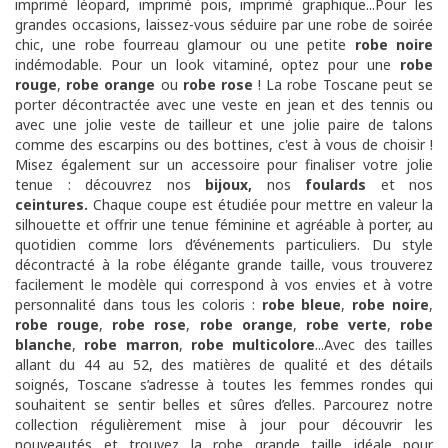
imprimé léopard, imprimé pois, imprimé graphique...Pour les
grandes occasions, laissez-vous séduire par une robe de soirée
chic, une robe fourreau glamour ou une petite
robe noire
indémodable. Pour un look vitaminé, optez pour une
robe
rouge
,
robe orange
ou
robe rose
! La robe Toscane peut se
porter décontractée avec une veste en jean et des tennis ou
avec une jolie veste de tailleur et une jolie paire de talons
comme des escarpins ou des bottines, c'est à vous de choisir !
Misez également sur un accessoire pour finaliser votre jolie
tenue : découvrez nos
bijoux
,
nos
foulards
et nos
ceintures
.
Chaque coupe est étudiée pour mettre en valeur la
silhouette et offrir une tenue féminine et agréable à porter, au
quotidien comme lors d’événements particuliers. Du style
décontracté à la robe élégante grande taille, vous trouverez
facilement le modèle qui correspond à vos envies et à votre
personnalité dans tous les coloris :
robe bleue
,
robe noire
,
robe rouge
,
robe rose
,
robe orange
,
robe verte
,
robe
blanche
,
robe marron
,
robe multicolore
...Avec des tailles
allant du 44 au 52, des matières de qualité et des détails
soignés, Toscane s’adresse à toutes les femmes rondes qui
souhaitent se sentir belles et sûres d’elles. Parcourez notre
collection régulièrement mise à jour pour découvrir les
nouveautés et trouvez la robe grande taille idéale pour