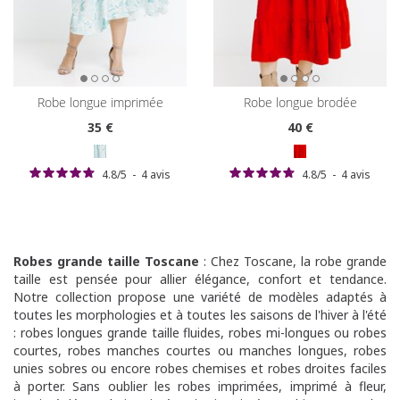
robe longue imprimée
robe longue brodée
35
€
40
€
4.8
/
5
-
4
avis
4.8
/
5
-
4
avis
Robes grande taille Toscane
: Chez Toscane, la robe grande
taille est pensée pour allier élégance, confort et tendance.
Notre collection propose une variété de modèles adaptés à
toutes les morphologies et à toutes les saisons de l'hiver à l'été
: robes longues grande taille fluides, robes mi-longues ou robes
courtes, robes manches courtes ou manches longues, robes
unies sobres ou encore robes chemises et robes droites faciles
à porter. Sans oublier les robes imprimées, imprimé à fleur,