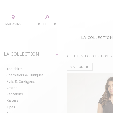
MAGASINS
RECHERCHER
LA COLLECTIO
LA COLLECTION
LA COLLECTION
ACCUEIL
LA COLLECTION
TEE-SHIRTS
JUPES
MARRON
CHEMISIERS & TUNIQUES
ACCESS
Tee-shirts
Chemisiers & Tuniques
PULLS & CARDIGANS
PARKAS
Pulls & Cardigans
VESTES
MANTE
Vestes
PANTALONS
Pantalons
ROBES
Robes
Jupes