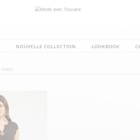
N
NOUVELLE COLLECTION
LOOKBOOK
C
EN CE MOMENT
ROBES
ÉTÉ EN FLEURS
OIRES
NOUVELLE COLLECTION
 & IMPERS
MEILLEURES VENTES
AUX
LES PRIX TOSCANE