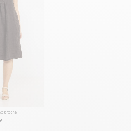
vec broche
 €