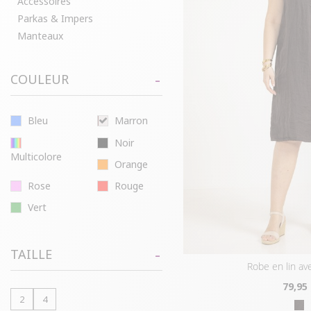
Accessoires
Parkas & Impers
Manteaux
COULEUR
Bleu
Marron
Noir
Multicolore
Orange
Rose
Rouge
Vert
TAILLE
robe en lin a
79
,95
2
4