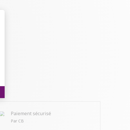
t : Personnalisez vos Options
Paiement sécurisé
Par CB