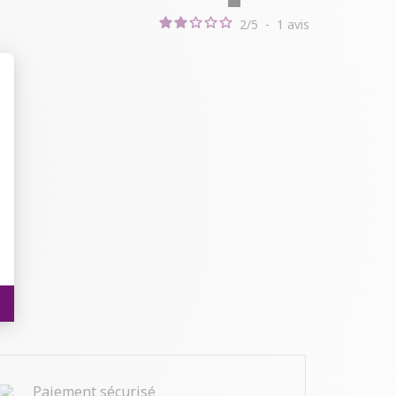
2
/
5
-
1
avis
t : Personnalisez vos Options
Paiement sécurisé