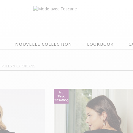
N
NOUVELLE COLLECTION
LOOKBOOK
C
EN CE MOMENT
PULLS & CARDIGANS
ÉTÉ EN FLEURS
OIRES
NOUVELLE COLLECTION
 & IMPERS
MEILLEURES VENTES
AUX
LES PRIX TOSCANE