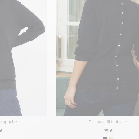
à capuche
pull avec fil fantaisie
 €
25
€