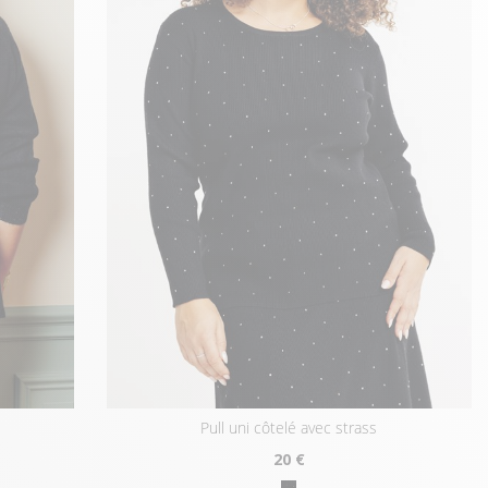
pull uni côtelé avec strass
20
€