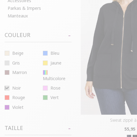
Accessoires
Parkas & Impers
Manteaux
COULEUR
Beige
Bleu
Gris
Jaune
Marron
Multicolore
Noir
Rose
Rouge
Vert
Violet
sweat zippé 
TAILLE
55
,95