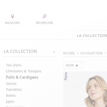
MAGASINS
RECHERCHER
LA COLLECTIO
LA COLLECTION
LA COLLECTION
ACCUEIL
LA COLLECTION
TEE-SHIRTS
JUPES
CHEMISIERS & TUNIQUES
ACCESS
Tee-shirts
NOIR
Chemisiers & Tuniques
PULLS & CARDIGANS
PARKAS
Pulls & Cardigans
VESTES
MANTE
Vestes
PANTALONS
Pantalons
ROBES
Robes
Jupes