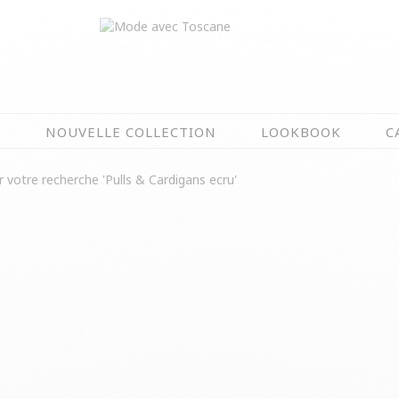
N
NOUVELLE COLLECTION
LOOKBOOK
C
EN CE MOMENT
 votre recherche 'Pulls & Cardigans ecru'
ÉTÉ EN FLEURS
OIRES
NOUVELLE COLLECTION
 & IMPERS
MEILLEURES VENTES
AUX
LES PRIX TOSCANE