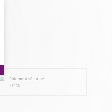
t : Personnalisez vos Options
Paiement sécurisé
Par CB