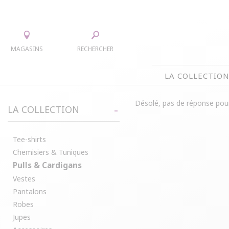
MAGASINS
RECHERCHER
LA COLLECTIO
LA COLLECTION
Désolé, pas de réponse pour
LA COLLECTION
TEE-SHIRTS
JUPES
CHEMISIERS & TUNIQUES
ACCESS
Tee-shirts
Chemisiers & Tuniques
PULLS & CARDIGANS
PARKAS
Pulls & Cardigans
VESTES
MANTE
Vestes
PANTALONS
Pantalons
ROBES
Robes
Jupes