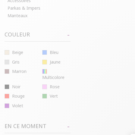
Accessoires
Parkas & Impers
Manteaux
COULEUR
Beige
Bleu
Gris
Jaune
Marron
Multicolore
Noir
Rose
Rouge
Vert
Violet
EN CE MOMENT