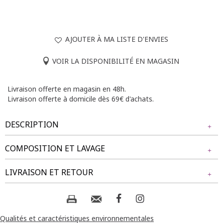
AJOUTER À MA LISTE D'ENVIES
VOIR LA DISPONIBILITÉ EN MAGASIN
Livraison offerte en magasin en 48h.
Livraison offerte à domicile dès 69€ d'achats.
DESCRIPTION
COMPOSITION ET LAVAGE
T-shirt grande taille imprimé à manches courtes. Coupe
ample, forme poncho. Col en V. Manches coudes évasées
Tissu principal : 94% POLYESTER, 6% ELASTHANE
LIVRAISON ET RETOUR
légèrement transparentes avec emmanchures basses.
Manches : 100% POLYESTER
Imprimé à motifs de feuilles multicolores. Base droite.
NOS MODES DE LIVRAISON
Notre mannequin Beatrice mesure 1m77 et porte un t-shirt
Composition et lavage :
taille 1.
Livraison Magasin :
Qualités et caractéristiques environnementales