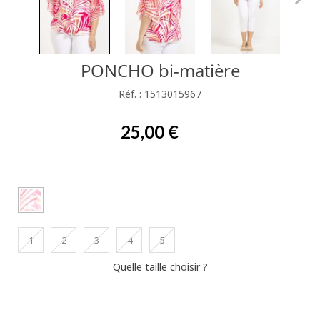
PONCHO bi-matière
Réf. : 1513015967
25,00 €
1
2
3
4
5
Quelle taille choisir ?