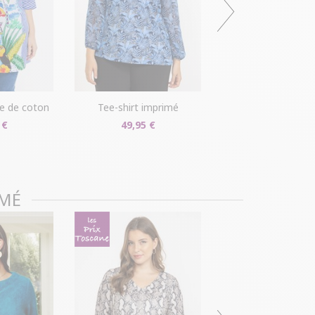
r disponible dans votre compte client (rubrique
s/détails").
ille ?
Gagnez du temps en échangeant votre
asin avec le bon de livraison/retour disponible
pte client (rubrique "Mes commandes/détails").
le de coton
tee-shirt imprimé
 €
49,95 €
IMÉ
pull imprimé chat avec
20,00 €