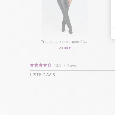
tregging polaire imprimé léopard
20,00 €
4.3
/
5
-
7
avis
LISTE D'AVIS