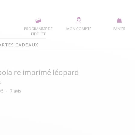
PROGRAMME DE
MON COMPTE
PANIER
FIDÉLITÉ
ARTES CADEAUX
polaire imprimé léopard
0
/
5
-
7
avis