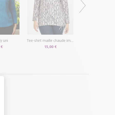
ffy uni
tee-shirt maille chaude imprimé python
 €
15,00 €
t : Personnalisez vos Options