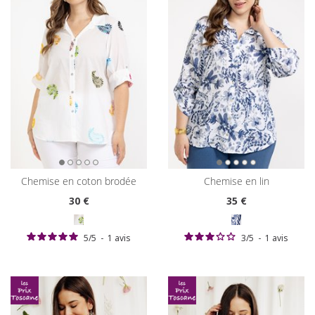
chemise en coton brodée
chemise en lin
30
€
35
€
5
/
5
-
1
avis
3
/
5
-
1
avis