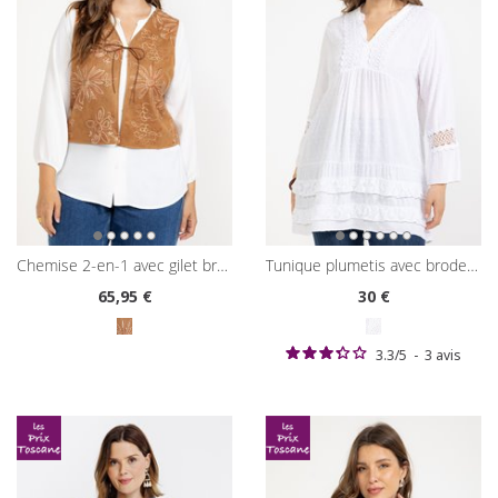
chemise 2-en-1 avec gilet brodé
tunique plumetis avec broderies
65
,95 €
30
€
3.3
/
5
-
3
avis