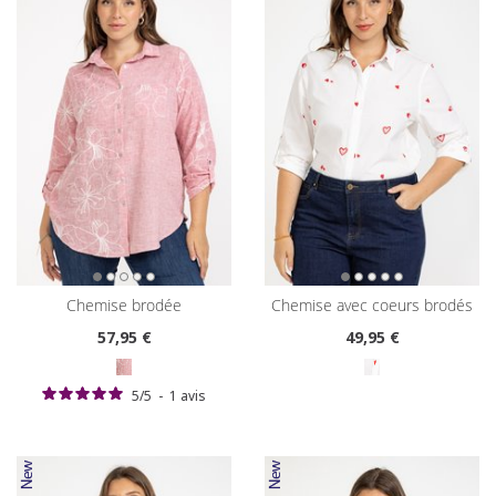
chemise brodée
chemise avec coeurs brodés
57
,95 €
49
,95 €
5
/
5
-
1
avis