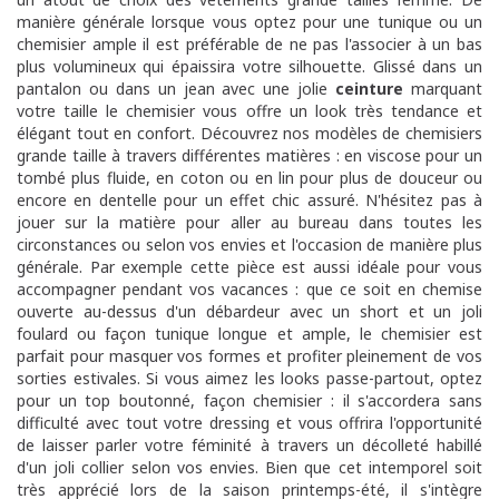
manière générale lorsque vous optez pour une tunique ou un
chemisier ample il est préférable de ne pas l'associer à un bas
plus volumineux qui épaissira votre silhouette. Glissé dans un
pantalon ou dans un jean avec une jolie
ceinture
marquant
votre taille le chemisier vous offre un look très tendance et
élégant tout en confort. Découvrez nos modèles de chemisiers
grande taille à travers différentes matières : e
n viscose pour un
tombé plus fluide, en coton ou en lin pour plus de douceur ou
encore en dentelle pour un effet chic assuré. N'hésitez pas à
jouer sur la matière pour aller au bureau dans toutes les
circonstances ou selon vos envies et l'occasion de manière plus
générale. Par exemple cette pièce est aussi idéale pour vous
accompagner pendant vos vacances : que ce soit en chemise
ouverte au-dessus d'un débardeur avec un short et un joli
foulard ou façon tunique longue et ample, le chemisier est
parfait pour masquer vos formes et profiter pleinement de vos
sorties estivales.
Si vous aimez les looks passe-partout, optez
pour un top boutonné, façon chemisier : il s'accordera sans
difficulté avec tout votre dressing et vous offrira l'opportunité
de laisser parler votre féminité à travers un décolleté habillé
d'un joli collier selon vos envies.
Bien que cet intemporel soit
très apprécié lors de la saison printemps-été, il s'intègre