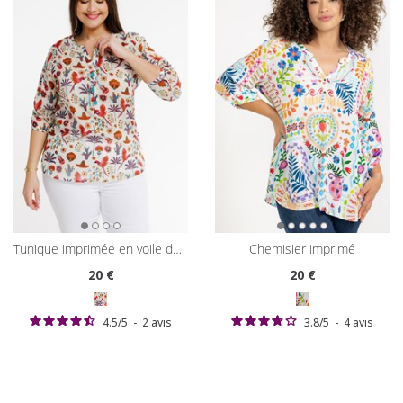
tunique imprimée en voile de coton
chemisier imprimé
20
€
20
€
4.5
/
5
-
2
avis
3.8
/
5
-
4
avis