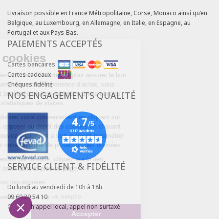
Livraison possible en France Métropolitaine, Corse, Monaco ainsi qu’en
Belgique, au Luxembourg, en Allemagne, en Italie, en Espagne, au
Portugal et aux Pays-Bas.
PAIEMENTS ACCEPTÉS
Continuer sans accepter
Gestion des cookies
Cartes bancaires
Cartes cadeaux
Nous utilisons des cookies sur notre site internet pour assurer le bon
Chèques fidélité
fonctionnement du site, améliorer votre expérience d’achat, vous
NOS ENGAGEMENTS QUALITÉ
proposer des services et publicités ciblées adaptées à vos centres
d'intérêts et réaliser des statistiques de visites.
Vous pouvez choisir de donner votre consentement en cliquant sur
« Accepter » ou de vous opposer au dépôt des cookies en cliquant
sur « Refuser ». Vous pouvez également à tout moment paramétrer
vos choix en cliquant sur notre politique de protection des données.
Pour modifier vos préférences par la suite, cliquez sur le lien
SERVICE CLIENT & FIDÉLITÉ
'Préférences de cookies' situé dans le pied de page.
Lire la politique de protection des données
Du lundi au vendredi de 10h à 18h
09 69 39 54 10
Consentements certifiés par
Coût d'un appel local, appel non surtaxé.
Paramétrer
Accepter