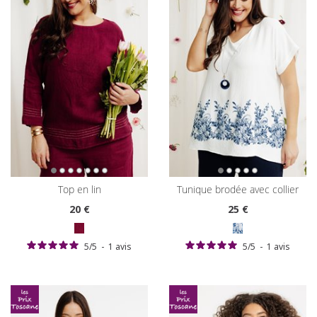
top en lin
tunique brodée avec collier
20
€
25
€
5
/
5
-
1
avis
5
/
5
-
1
avis