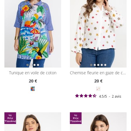
tunique en voile de coton
chemise fleurie en gaze de coton
20
€
20
€
4.5
/
5
-
2
avis