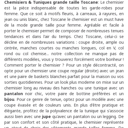
Chemisiers & Tuniques grande taille Toscane
: Le chemisier
est la pièce indispensable de toutes les garde-robes pour
femme. Que ce soit à motifs fleuris, à carreaux, à rayures, en
jean ou unis blanc, chez Toscane le chemisier est un must have
de la mode grande taille pour femme. Agréable et facile à
porter le chemisier permet de composer de nombreuses tenues
tendances et dans l'air du temps. Chez Toscane, celui-ci se
décline en de nombreuses variations : coupe droite, ample ou
cintrée, manches courtes ou manches longues, col en V, col
rond ou col chemise... notre collection ne manque pas de
différents modèles, vous y trouverez forcément votre bonheur !
Comment porter le chemisier ? Pour un style décontracté, on
opte pour un chemisier une coupe regular (droite) avec un jean
et une paire de baskets blanches parfait pour la maison ou vos
sorties quotidiennes. Pour un look plus moderne on mise sur un
chemisier long au niveau des hanches ou une tunique avec un
pantalon
noir chic, votre paire de bottine préférées et un
bijou
. Pour ce genre de tenue, optez pour un modèle avec une
coupe évasée et de couleurs unis. En plus d'être pratique et
élégante, profitez de la polyvalence de la tunique qui s'associe
aussi bien avec une
jupe
qu'avec un pantalon ou un legging. De
par son confort et son côté pratique, le chemisier représente
un atout de choix des vêtements grande tailles femme. De