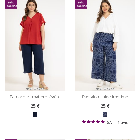
pantacourt matière légère
pantalon fluide imprimé
25
€
25
€
5
/
5
-
1
avis