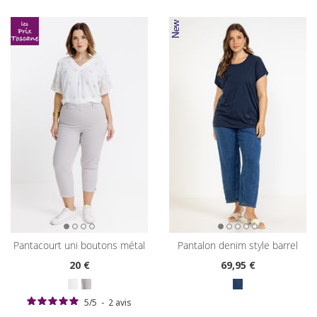
pantacourt uni boutons métal
pantalon denim style barrel
20
€
69
,95 €
5
/
5
-
2
avis