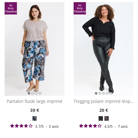
pantalon fluide large imprimé
tregging polaire imprimé léopard
30
€
20
€
3.7
/
5
-
3
avis
4.3
/
5
-
7
avis