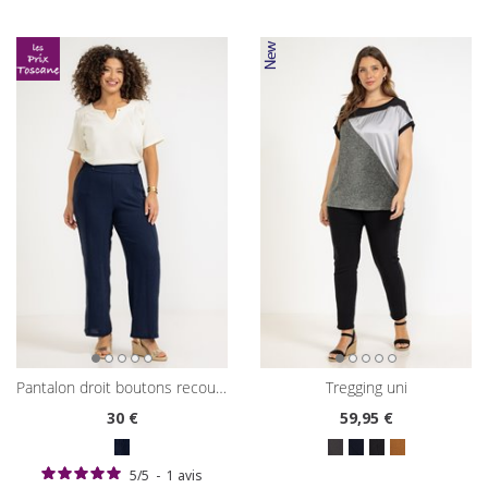
pantalon droit boutons recouverts
tregging uni
30
€
59
,95 €
5
/
5
-
1
avis