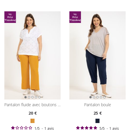
pantalon fluide avec boutons recouverts
pantalon boule
20
€
25
€
1
/
5
-
1
avis
5
/
5
-
1
avis