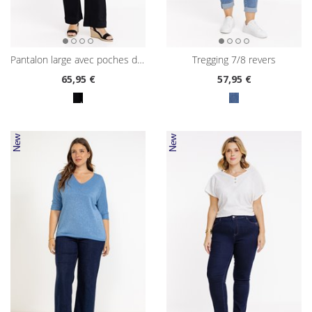
pantalon large avec poches devant
tregging 7/8 revers
65
,95 €
57
,95 €