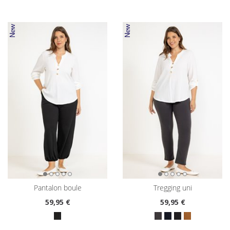
pantalon boule
tregging uni
59
,95 €
59
,95 €