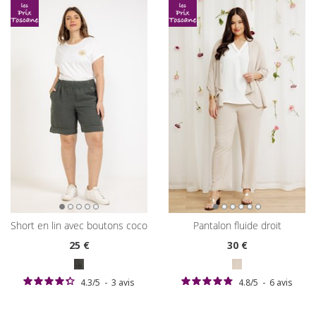
short en lin avec boutons coco
pantalon fluide droit
25
€
30
€
4.3
/
5
-
3
avis
4.8
/
5
-
6
avis