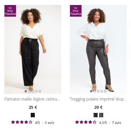
pantalon maille légère ceinture à boucle
tregging polaire imprimé léopard
25
€
20
€
4
/
5
-
3
avis
4.3
/
5
-
7
avis