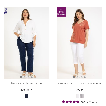
pantalon denim large
pantacourt uni boutons métal
69
,95 €
25
€
5
/
5
-
2
avis