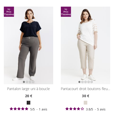
pantalon large uni à boucle
pantacourt droit boutons fleurs
20
€
30
€
5
/
5
-
1
avis
3.8
/
5
-
5
avis