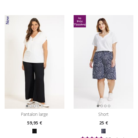
pantalon large
short
59
,95 €
25
€