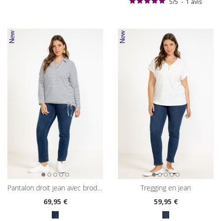
5
/
5
-
1
avis
pantalon droit jean avec broderie
tregging en jean
69
,95 €
59
,95 €