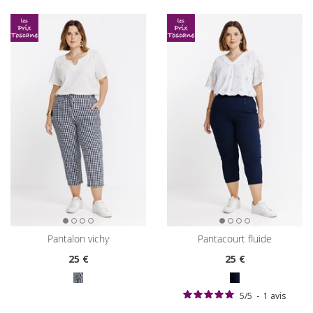
pantalon vichy
pantacourt fluide
25
€
25
€
5
/
5
-
1
avis