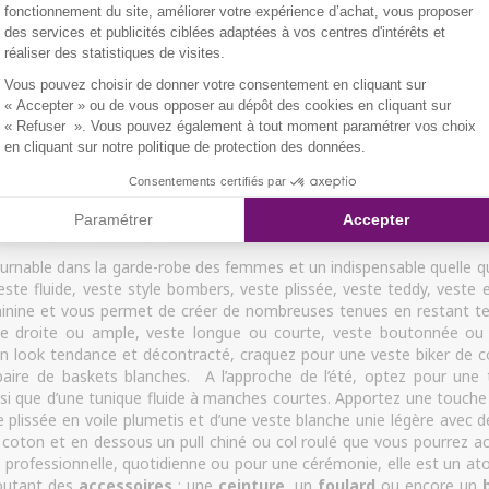
fonctionnement du site, améliorer votre expérience d’achat, vous proposer
des services et publicités ciblées adaptées à vos centres d'intérêts et
réaliser des statistiques de visites.
Axeptio consent
Vous pouvez choisir de donner votre consentement en cliquant sur
« Accepter » ou de vous opposer au dépôt des cookies en cliquant sur
 col châle
veste ouverte unie
« Refuser ». Vous pouvez également à tout moment paramétrer vos choix
 €
25
€
en cliquant sur notre politique de protection des données.
Consentements certifiés par
4.5
/
5
-
2
avis
Paramétrer
Accepter
urnable dans la garde-robe des femmes et un indispensable quelle qu
r, veste fluide, veste style bombers, veste plissée, veste teddy, ves
minine et vous permet de créer de nombreuses tenues en restant te
oupe droite ou ample, veste longue ou courte, veste boutonnée ou
n look tendance et décontracté, craquez pour une veste biker de co
ire de baskets blanches. A l’approche de l’été, optez pour une t
insi que d’une tunique fluide à manches courtes. Apportez une touc
 plissée en voile plumetis et d’une veste blanche unie légère avec
 coton et en dessous un pull chiné ou col roulé que vous pourrez a
t professionnelle, quotidienne ou pour une cérémonie, elle est un atou
joutant des
accessoires
: une
ceinture
, un
foulard
ou encore un