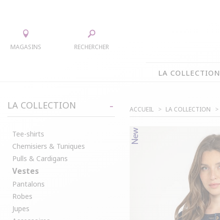
MAGASINS
RECHERCHER
LA COLLECTIO
LA COLLECTION
LA COLLECTION
ACCUEIL
LA COLLECTION
TEE-SHIRTS
JUPES
CHEMISIERS & TUNIQUES
ACCESS
Tee-shirts
Chemisiers & Tuniques
PULLS & CARDIGANS
PARKAS
Pulls & Cardigans
VESTES
MANTE
Vestes
PANTALONS
Pantalons
ROBES
Robes
Jupes