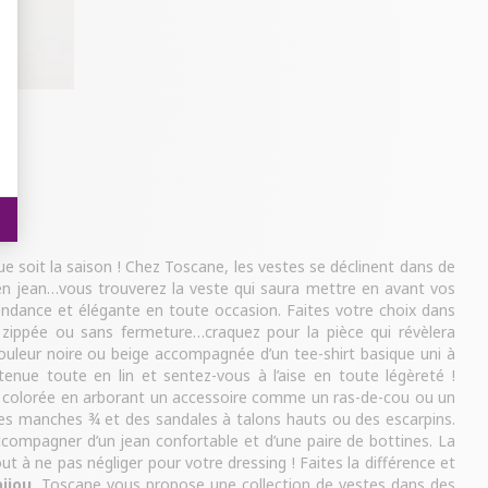
e soit la saison ! Chez Toscane, les vestes se déclinent dans de
te en jean…vous trouverez la veste qui saura mettre en avant vos
ndance et élégante en toute occasion. Faites votre choix dans
 zippée ou sans fermeture…craquez pour la pièce qui révèlera
uleur noire ou beige accompagnée d’un tee-shirt basique uni à
enue toute en lin et sentez-vous à l’aise en toute légèreté !
he colorée en arborant un accessoire comme un ras-de-cou ou un
 des manches ¾ et des sandales à talons hauts ou des escarpins.
ccompagner d’un jean confortable et d’une paire de bottines. La
t à ne pas négliger pour votre dressing ! Faites la différence et
bijou
. Toscane vous propose une collection de vestes dans des