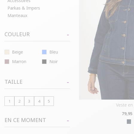
Accessoires
Parkas & Impers
Manteaux
COULEUR
Beige
Bleu
Marron
Noir
TAILLE
1
2
3
4
5
veste en
79
,95
EN CE MOMENT