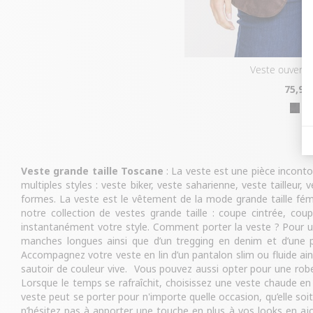
veste ouverte
75
,95
Veste grande taille Toscane
: La veste est une pièce inconto
multiples styles : veste biker, veste saharienne, veste tailleu
formes. La veste est le vêtement de la mode grande taille fé
notre collection de vestes grande taille : coupe cintrée, c
instantanément votre style. Comment porter la veste ? Pour u
manches longues ainsi que d’un tregging en denim et d’une pa
Accompagnez votre veste en lin d’un pantalon slim ou fluide a
sautoir de couleur vive. Vous pouvez aussi opter pour une robe
Lorsque le temps se rafraîchit, choisissez une veste chaude en
veste peut se porter pour n'importe quelle occasion, qu’elle soi
n’hésitez pas à apporter une touche en plus à vos looks en a