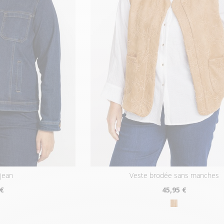
 jean
veste brodée sans manches
 €
45
,95 €