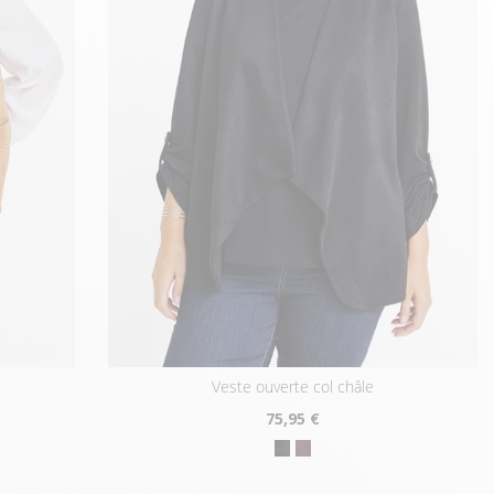
veste ouverte col châle
75
,95 €