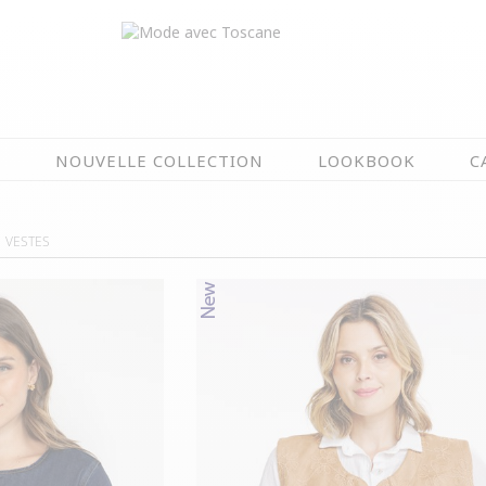
N
NOUVELLE COLLECTION
LOOKBOOK
C
EN CE MOMENT
VESTES
ÉTÉ EN FLEURS
OIRES
NOUVELLE COLLECTION
 & IMPERS
MEILLEURES VENTES
AUX
LES PRIX TOSCANE