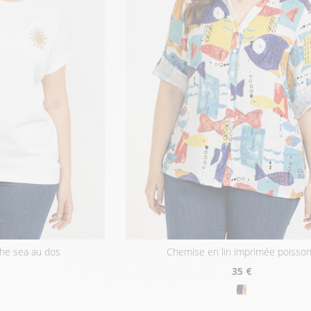
the sea au dos
chemise en lin imprimée poisso
35
€