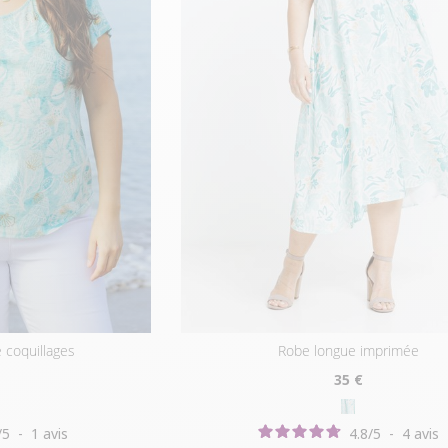
é coquillages
robe longue imprimée
35
€
/
5
-
1
avis
4.8
/
5
-
4
avis