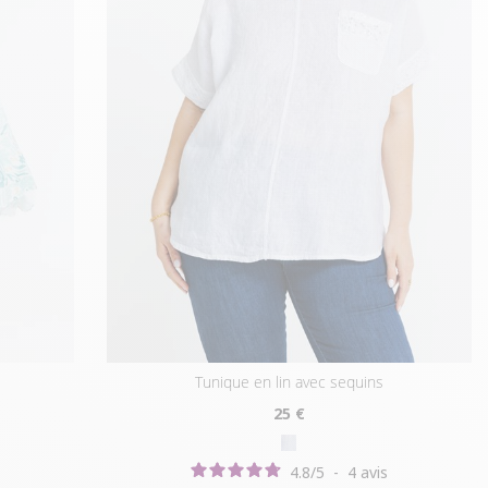
tunique en lin avec sequins
25
€
4.8
/
5
-
4
avis