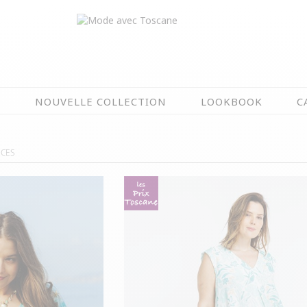
N
NOUVELLE COLLECTION
LOOKBOOK
C
EN CE MOMENT
NCES
ÉTÉ EN FLEURS
OIRES
NOUVELLE COLLECTION
 & IMPERS
MEILLEURES VENTES
AUX
LES PRIX TOSCANE