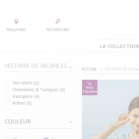
MAGASINS
RECHERCHER
LA COLLECTIO
LA COLLECTION
VESTIAIRE DE VACANCES
ACCUEIL
VESTIAIRE DE VACA
TEE-SHIRTS
JUPES
Tee-shirts
(2)
CHEMISIERS & TUNIQUES
ACCESS
Chemisiers & Tuniques
(3)
PULLS & CARDIGANS
PARKAS
Pantalons
(4)
VESTES
MANTE
Robes
(2)
PANTALONS
COULEUR
ROBES