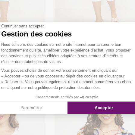
Continuer sans accepter
Gestion des cookies
urt uni
pantacourt uni boutons métal
Plateforme de Gestion du Consentemen
Nous utilisons des cookies sur notre site internet pour assurer le bon
25
€
fonctionnement du site, améliorer votre expérience d’achat, vous proposer
des services et publicités ciblées adaptées à vos centres d'intérêts et
réaliser des statistiques de visites.
/
5
-
1
avis
5
/
5
-
2
avis
Axeptio consent
Vous pouvez choisir de donner votre consentement en cliquant sur
« Accepter » ou de vous opposer au dépôt des cookies en cliquant sur
« Refuser ». Vous pouvez également à tout moment paramétrer vos choix
en cliquant sur notre politique de protection des données.
Consentements certifiés par
Paramétrer
Accepter