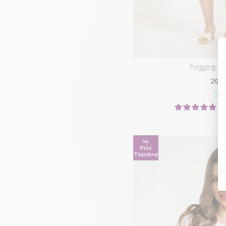
tregging co
20
€
5