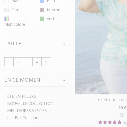
Blanc
Bleu
Ecru
Marron
Vert
Multicolore
TAILLE
1
2
3
4
5
EN CE MOMENT
ÉTÉ EN FLEURS
tee-shirt imprim
NOUVELLE COLLECTION
20
€
MEILLEURES VENTES
Les Prix Toscane
5