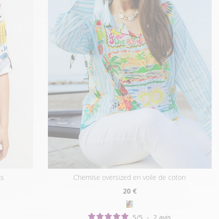
ns
chemise oversized en voile de coton
20
€
5
/
5
-
2
avis