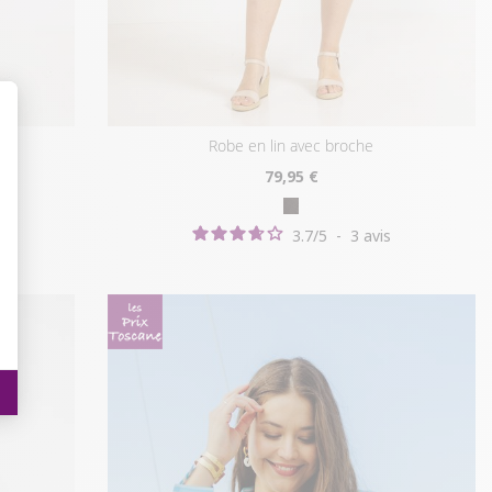
robe en lin avec broche
t : Personnalisez vos Options
79
,95 €
3.7
/
5
-
3
avis