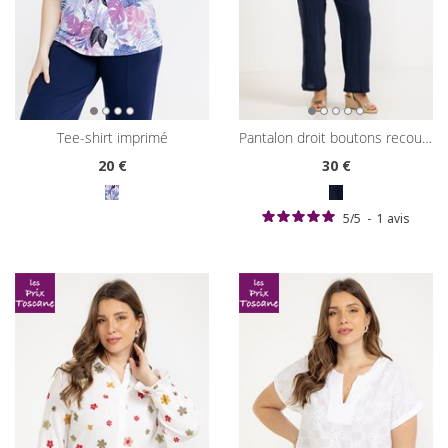
tee-shirt imprimé
pantalon droit boutons recouverts
20
€
30
€
5
/
5
-
1
avis