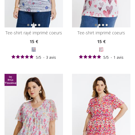
tee-shirt rayé imprimé coeurs
tee-shirt imprimé coeurs
15
€
15
€
5
/
5
-
3
avis
5
/
5
-
1
avis