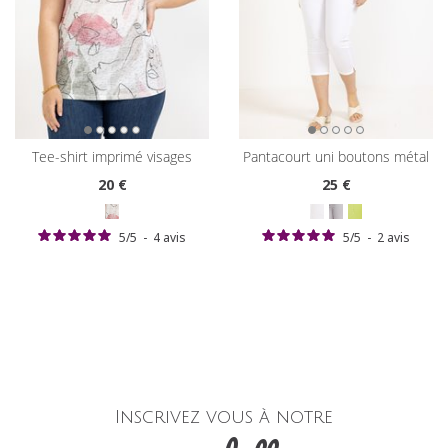
tee-shirt imprimé visages
pantacourt uni boutons métal
20
€
25
€
5
/
5
-
4
avis
5
/
5
-
2
avis
Inscrivez vous à notre