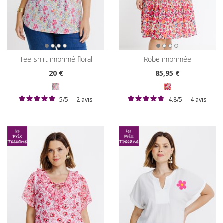
tee-shirt imprimé floral
robe imprimée
20
€
85
,95 €
5
/
5
-
2
avis
4.8
/
5
-
4
avis