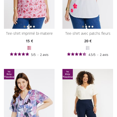
tee-shirt imprimé bi-matiere
tee-shirt avec patchs fleurs
15
€
20
€
5
/
5
-
2
avis
4.5
/
5
-
2
avis