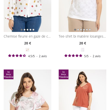
chemise fleurie en gaze de coton
tee-shirt bi matière losanges/fleurs 3d
20
€
20
€
4.5
/
5
-
2
avis
5
/
5
-
2
avis