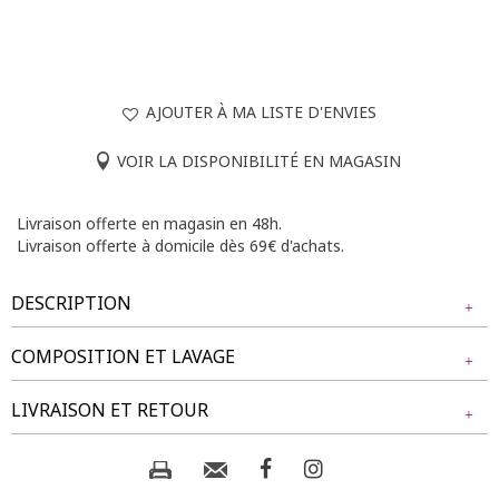
AJOUTER À MA LISTE D'ENVIES
VOIR LA DISPONIBILITÉ EN MAGASIN
Livraison offerte en magasin en 48h.
Livraison offerte à domicile dès 69€ d'achats.
DESCRIPTION
COMPOSITION ET LAVAGE
Chemisier à manches 3/4 avec col tunisien. Coupe droite.
Détails plissés sur le devant avec paillettes. Imprimé floral
Tissu principal : 100% COTON
LIVRAISON ET RETOUR
multicolore sur l'ensemble. Finition arrondie à la base.
Notre mannequin Delia mesure 1m71 et porte une chemise
Composition et lavage :
NOS MODES DE LIVRAISON
taille 1.