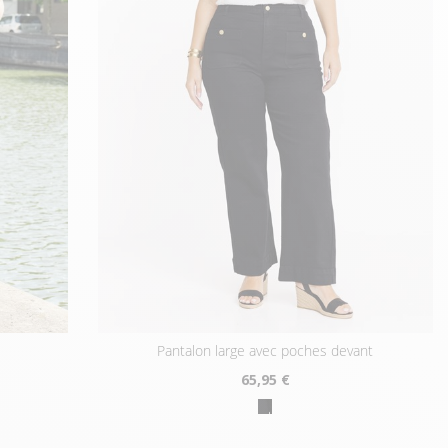
pantalon large avec poches devant
65
,95 €