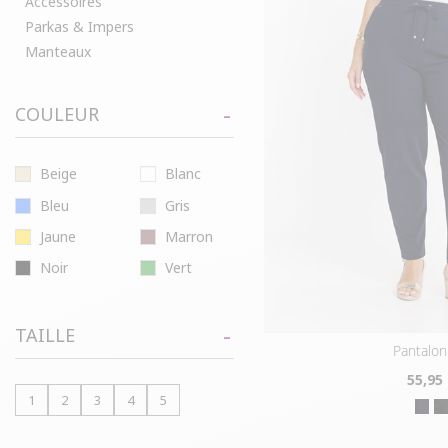
Accessoires
Parkas & Impers
Manteaux
COULEUR
Beige
Blanc
Bleu
Gris
Jaune
Marron
Noir
Vert
TAILLE
pantalon
55
,95
1
2
3
4
5