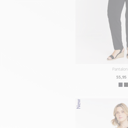
pantalon
55
,95