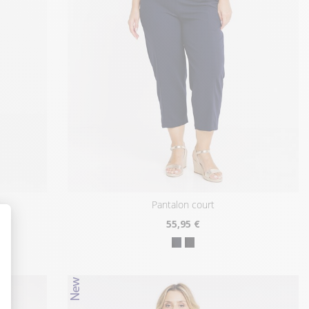
pantalon court
55
,95 €
t : Personnalisez vos Options