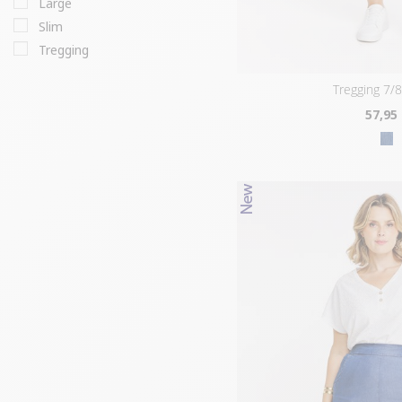
large
slim
tregging
tregging 7/
57
,95