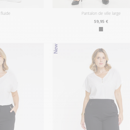
 fluide
pantalon de ville large
59
,95 €