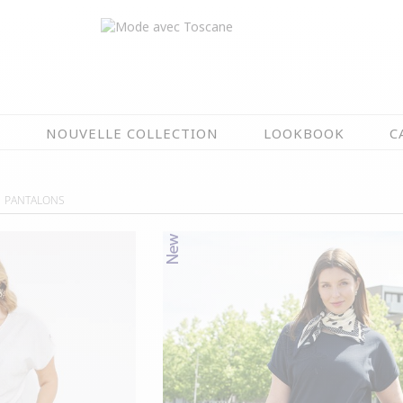
N
NOUVELLE COLLECTION
LOOKBOOK
C
EN CE MOMENT
PANTALONS
ÉTÉ EN FLEURS
OIRES
NOUVELLE COLLECTION
 & IMPERS
MEILLEURES VENTES
AUX
LES PRIX TOSCANE