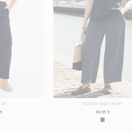
 uni
pantalon large rayures
 €
69
,95 €