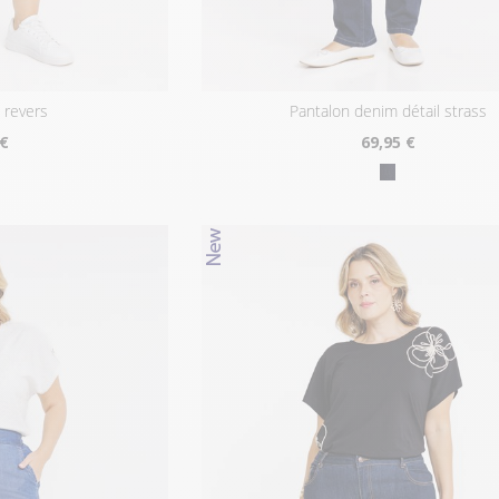
8 revers
pantalon denim détail strass
 €
69
,95 €