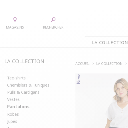
MAGASINS
RECHERCHER
LA COLLECTIO
LA COLLECTION
LA COLLECTION
ACCUEIL
LA COLLECTION
TEE-SHIRTS
JUPES
CHEMISIERS & TUNIQUES
ACCESS
Tee-shirts
Chemisiers & Tuniques
PULLS & CARDIGANS
PARKAS
Pulls & Cardigans
VESTES
MANTE
Vestes
PANTALONS
Pantalons
ROBES
Robes
Jupes