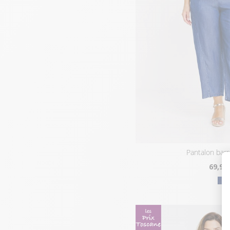
pantalon barr
69
,95