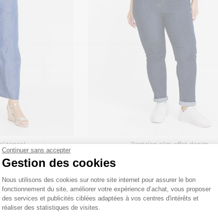
el tencel
pantalon slim effet denim
Continuer sans accepter
 €
69
,95 €
Gestion des cookies
Plateforme de Gestion du Consentemen
Nous utilisons des cookies sur notre site internet pour assurer le bon
fonctionnement du site, améliorer votre expérience d’achat, vous proposer
des services et publicités ciblées adaptées à vos centres d'intérêts et
réaliser des statistiques de visites.
Axeptio consent