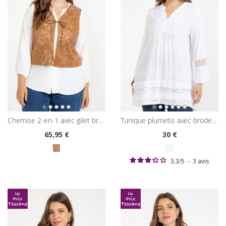
chemise 2-en-1 avec gilet brodé
tunique plumetis avec broderies
65
,95 €
30
€
3.3
/
5
-
3
avis