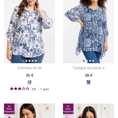
chemise en lin
tunique encolure v
35
€
20
€
3
/
5
-
1
avis