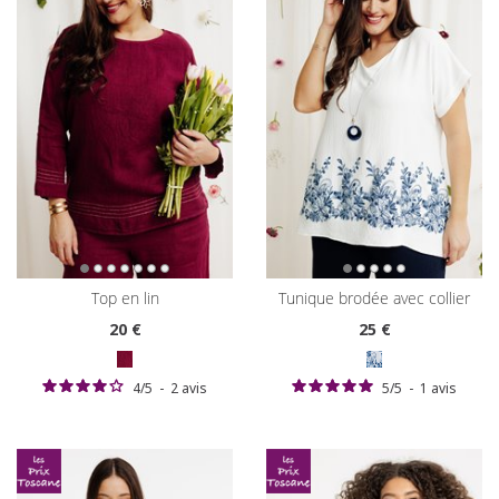
top en lin
tunique brodée avec collier
20
€
25
€
4
/
5
-
2
avis
5
/
5
-
1
avis