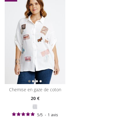
chemise en gaze de coton
20
€
5
/
5
-
1
avis