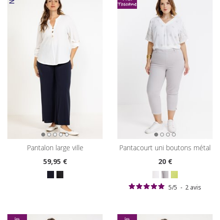
pantalon large ville
pantacourt uni boutons métal
59
,95 €
20
€
5
/
5
-
2
avis