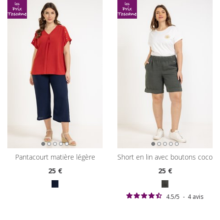
pantacourt matière légère
short en lin avec boutons coco
25
€
25
€
4.5
/
5
-
4
avis