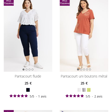
pantacourt fluide
pantacourt uni boutons métal
25
€
25
€
5
/
5
-
1
avis
5
/
5
-
2
avis