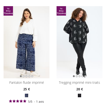
pantalon fluide imprimé
tregging imprimé mini-traits
25
€
20
€
5
/
5
-
1
avis