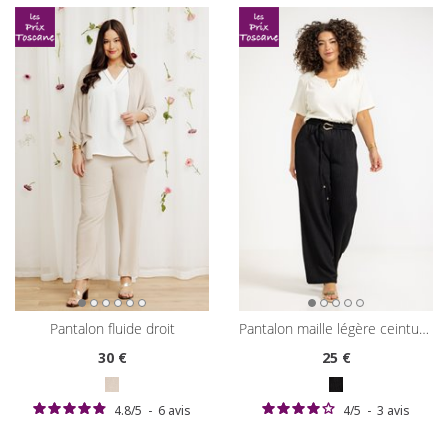
pantalon fluide droit
pantalon maille légère ceinture à boucle
30
€
25
€
4.8
/
5
-
6
avis
4
/
5
-
3
avis