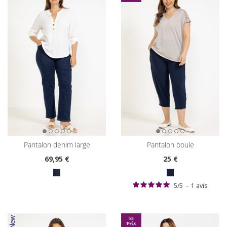
pantalon denim large
pantalon boule
69
,95 €
25
€
5
/
5
-
1
avis