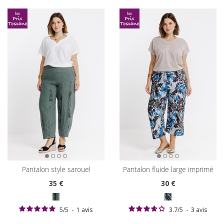
pantalon style sarouel
pantalon fluide large imprimé
35
€
30
€
5
/
5
-
1
avis
3.7
/
5
-
3
avis