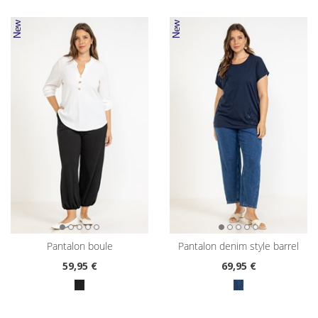
pantalon boule
pantalon denim style barrel
59
,95 €
69
,95 €