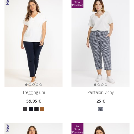
tregging uni
pantalon vichy
59
,95 €
25
€