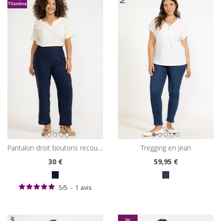
pantalon droit boutons recouverts
tregging en jean
30
€
59
,95 €
5
/
5
-
1
avis