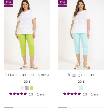
pantacourt uni boutons métal
tregging court uni
20
€
20
€
5
/
5
-
2
avis
5
/
5
-
2
avis