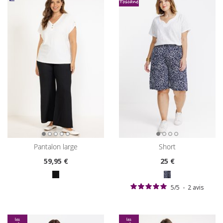
pantalon large
short
59
,95 €
25
€
5
/
5
-
2
avis