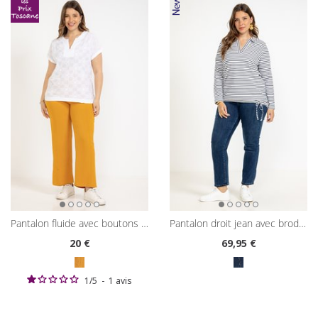
pantalon fluide avec boutons recouverts
pantalon droit jean avec broderie
20
€
69
,95 €
1
/
5
-
1
avis