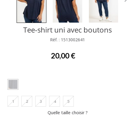
Tee-shirt uni avec boutons
Réf. : 1513002641
20,00 €
1
2
3
4
5
Quelle taille choisir ?