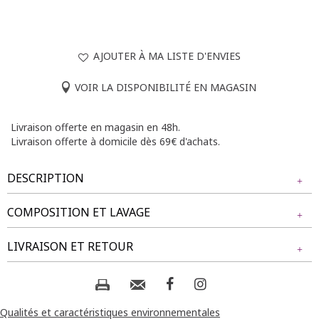
AJOUTER À MA LISTE D'ENVIES
VOIR LA DISPONIBILITÉ EN MAGASIN
Livraison offerte en magasin en 48h.
Livraison offerte à domicile dès 69€ d'achats.
DESCRIPTION
COMPOSITION ET LAVAGE
T-shirt à manches courtes avec col en V. Coupe droite.
Boutons décoratifs sur les épaules. Tissu uni avec une
Tissu principal : 90% POLYESTER, 10% VISCOSE
LIVRAISON ET RETOUR
texture légèrement côtelée. Longueur : 70cm.
Notre mannequin Delia mesure 1m71 et porte un t-shirt
Composition et lavage :
NOS MODES DE LIVRAISON
taille 1.
Livraison Magasin :
Qualités et caractéristiques environnementales