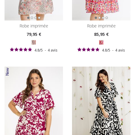
robe imprimée
robe imprimée
79
,95 €
85
,95 €
4.8
/
5
-
4
avis
4.8
/
5
-
4
avis