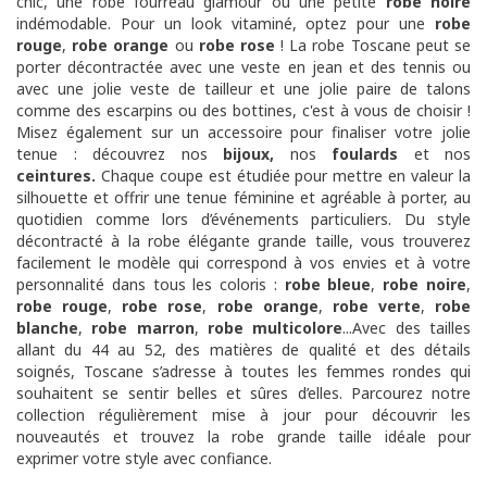
chic, une robe fourreau glamour ou une petite
robe noire
indémodable. Pour un look vitaminé, optez pour une
robe
rouge
,
robe orange
ou
robe rose
! La robe Toscane peut se
porter décontractée avec une veste en jean et des tennis ou
avec une jolie veste de tailleur et une jolie paire de talons
comme des escarpins ou des bottines, c'est à vous de choisir !
Misez également sur un accessoire pour finaliser votre jolie
tenue : découvrez nos
bijoux
,
nos
foulards
et nos
ceintures
.
Chaque coupe est étudiée pour mettre en valeur la
silhouette et offrir une tenue féminine et agréable à porter, au
quotidien comme lors d’événements particuliers. Du style
décontracté à la robe élégante grande taille, vous trouverez
facilement le modèle qui correspond à vos envies et à votre
personnalité dans tous les coloris :
robe bleue
,
robe noire
,
robe rouge
,
robe rose
,
robe orange
,
robe verte
,
robe
blanche
,
robe marron
,
robe multicolore
...Avec des tailles
allant du 44 au 52, des matières de qualité et des détails
soignés, Toscane s’adresse à toutes les femmes rondes qui
souhaitent se sentir belles et sûres d’elles. Parcourez notre
collection régulièrement mise à jour pour découvrir les
nouveautés et trouvez la robe grande taille idéale pour
exprimer votre style avec confiance.