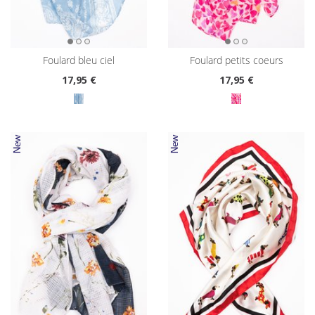
foulard bleu ciel
foulard petits coeurs
17
,95 €
17
,95 €