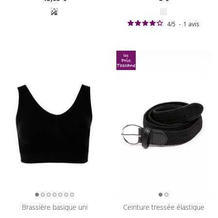
4
/
5
-
1
avis
brassière basique uni
ceinture tressée élastique