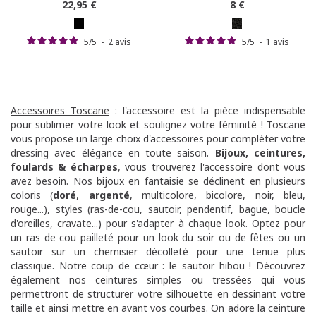
22
,95 €
8
€
5
/
5
-
2
avis
5
/
5
-
1
avis
Accessoires Toscane
: l'accessoire est la pièce indispensable
pour sublimer votre look et soulignez votre féminité ! Toscane
vous propose un large choix d'accessoires pour compléter votre
dressing avec élégance en toute saison.
Bijoux
,
ceintures
,
foulards & écharpes
, vous trouverez l'accessoire dont vous
avez besoin. Nos bijoux en fantaisie se déclinent en plusieurs
coloris (
doré
,
argenté
, multicolore, bicolore, noir, bleu,
rouge...), styles (ras-de-cou, sautoir, pendentif, bague, boucle
d'oreilles, cravate...) pour s'adapter à chaque look. Optez pour
un ras de cou pailleté pour un look du soir ou de fêtes ou un
sautoir sur un chemisier décolleté pour une tenue plus
classique. Notre coup de cœur : le sautoir hibou ! Découvrez
également nos ceintures simples ou tressées qui vous
permettront de structurer votre silhouette en dessinant votre
taille et ainsi mettre en avant vos courbes. On adore la ceinture