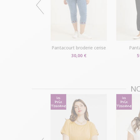
pantacourt broderie cerise
pant
30,00 €
5
NO