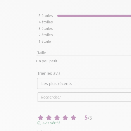
5
étoiles
4
étoiles
3
étoiles
2
étoiles
1
étoile
Taille
Un peu petit
Trier les avis
5
/
5
Avis vérifié