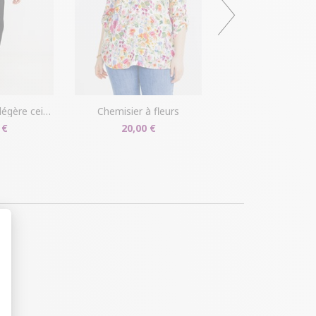
einture à boucle
chemisier à fleurs
 €
20,00 €
t : Personnalisez vos Options