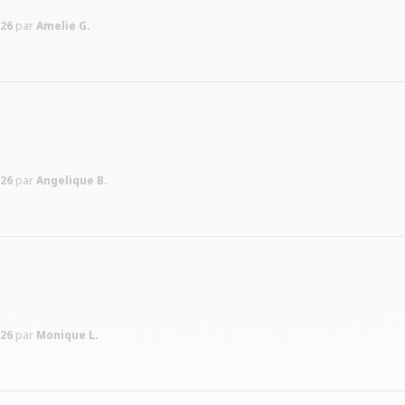
026
par
Amelie G.
026
par
Angelique B.
026
par
Monique L.