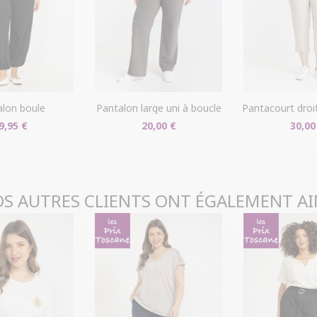
livraison/retou
"Mes commande
Problème de ta
produit en mag
dans votre com
alon boule
pantalon large uni à boucle
pantacourt droit b
9,95 €
20,00 €
30,00
S AUTRES CLIENTS ONT ÉGALEMENT A