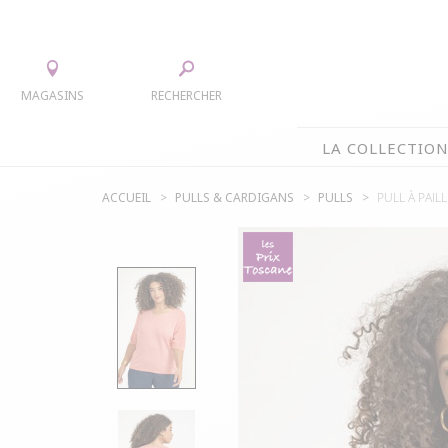
MAGASINS
RECHERCHER
LA COLLECTIO
ACCUEIL
PULLS & CARDIGANS
PULLS
PULL À PAIL
LA COLLECTION
TEE-SHIRTS
JUPES
CHEMISIERS & TUNIQUES
ACCESS
PULLS & CARDIGANS
PARKAS
VESTES
MANTE
PANTALONS
ROBES