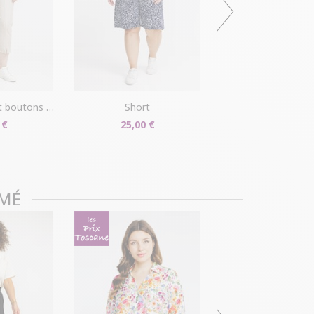
r disponible dans votre compte client (rubrique
s/détails").
ille ?
Gagnez du temps en échangeant votre
asin avec le bon de livraison/retour disponible
pte client (rubrique "Mes commandes/détails").
outons fleurs
short
 €
25,00 €
IMÉ
pantalon fluide 
30,00 €