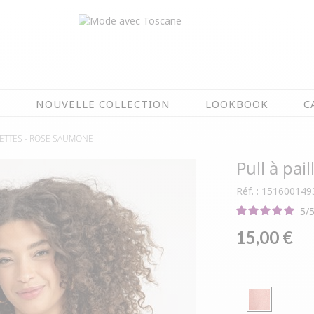
N
NOUVELLE COLLECTION
LOOKBOOK
C
LETTES -
ROSE SAUMONE
EN CE MOMENT
Pull à pail
ÉTÉ EN FLEURS
OIRES
NOUVELLE COLLECTION
Réf. : 151600149
 & IMPERS
MEILLEURES VENTES
5
/
AUX
LES PRIX TOSCANE
15,00 €