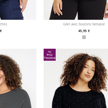
llettes
gilet avec boutons fantaisie
 €
45
,95 €