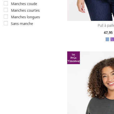
manches coude
manches courtes
manches longues
sans manche
pull à pai
47
,95