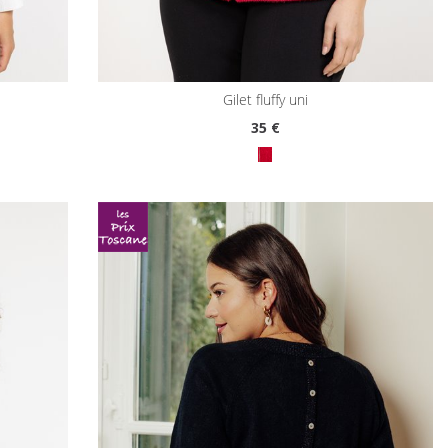
gilet fluffy uni
35
€