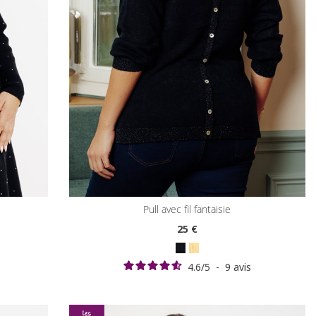
pull avec fil fantaisie
25
€
4.6
/
5
-
9
avis