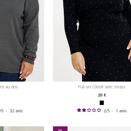
ons au dos
pull uni côtelé avec strass
20
€
/
5
-
32
avis
2
/
5
-
1
avis
Axeptio consent