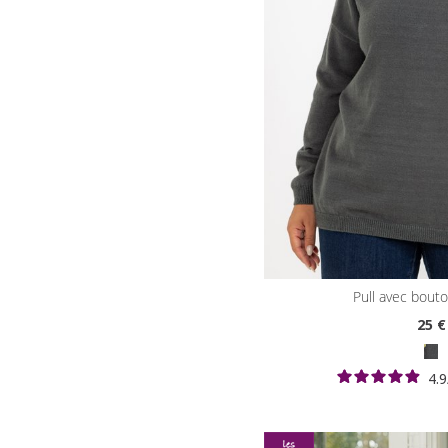
pull avec bout
25
€
4.9