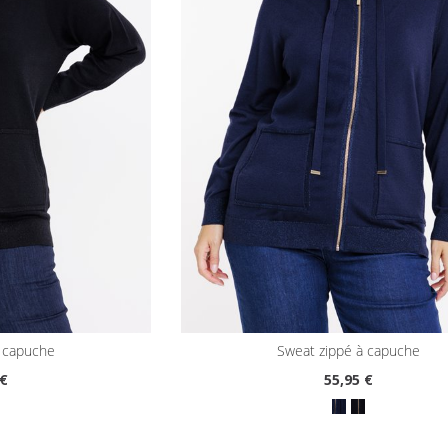
à capuche
sweat zippé à capuche
 €
55
,95 €