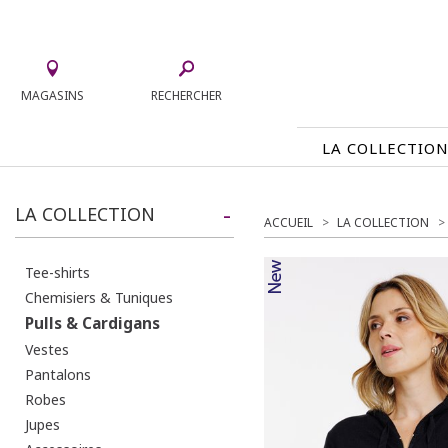
MAGASINS
RECHERCHER
LA COLLECTIO
LA COLLECTION
LA COLLECTION
ACCUEIL
LA COLLECTION
TEE-SHIRTS
JUPES
CHEMISIERS & TUNIQUES
ACCESS
Tee-shirts
Chemisiers & Tuniques
PULLS & CARDIGANS
PARKAS
Pulls & Cardigans
VESTES
MANTE
Vestes
PANTALONS
Pantalons
ROBES
Robes
Jupes