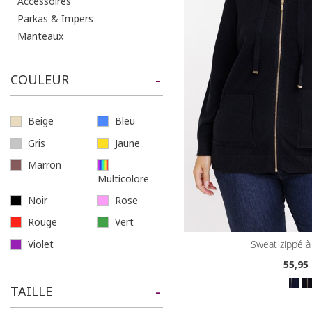
Accessoires
Parkas & Impers
Manteaux
COULEUR
Beige
Bleu
Gris
Jaune
Marron
Multicolore
Noir
Rose
Rouge
Vert
Violet
sweat zippé 
55
,95
TAILLE