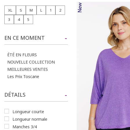
XL
S
M
L
1
2
3
4
5
EN CE MOMENT
ÉTÉ EN FLEURS
NOUVELLE COLLECTION
MEILLEURES VENTES
Les Prix Toscane
DÉTAILS
longueur courte
longueur normale
manches 3/4