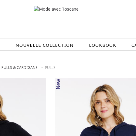
N
NOUVELLE COLLECTION
LOOKBOOK
C
EN CE MOMENT
PULLS & CARDIGANS
PULLS
ÉTÉ EN FLEURS
OIRES
NOUVELLE COLLECTION
 & IMPERS
MEILLEURES VENTES
AUX
LES PRIX TOSCANE