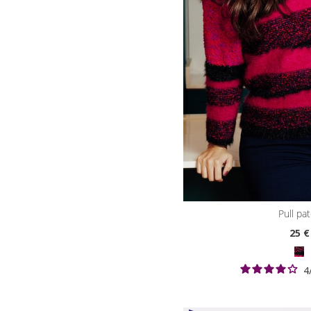
pull pa
25
€
4