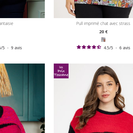
 fantaisie
pull imprimé chat avec strass
20
€
6
/
5
-
9
avis
4.5
/
5
-
6
avis