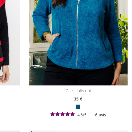
gilet fluffy uni
35
€
4.6
/
5
-
16
avis