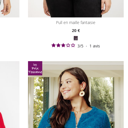
pull en maille fantaisie
20
€
3
/
5
-
1
avis