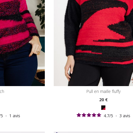
tch
pull en maille fluffy
20
€
/
5
-
1
avis
4.7
/
5
-
3
avis