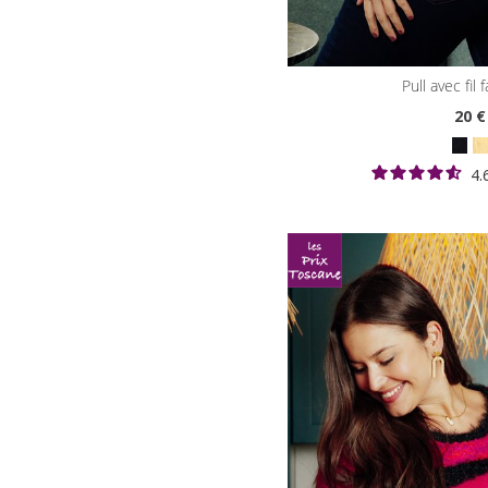
pull avec fil
20
€
4.