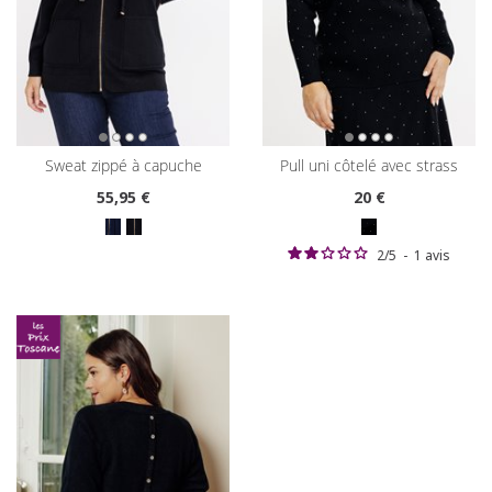
sweat zippé à capuche
pull uni côtelé avec strass
55
,95 €
20
€
2
/
5
-
1
avis