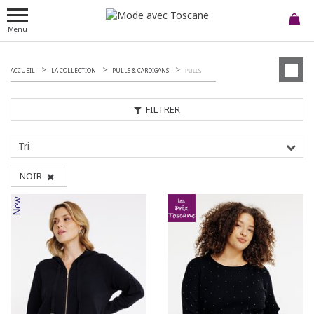
Menu
ACCUEIL
LA COLLECTION
PULLS & CARDIGANS
PULLS
FILTRER
Tri
NOIR