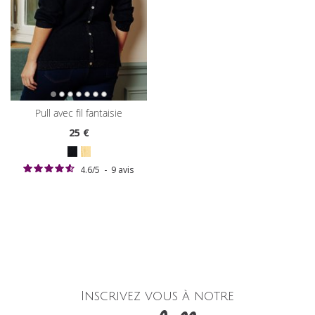
pull avec fil fantaisie
25
€
4.6
/
5
-
9
avis
Inscrivez vous à notre