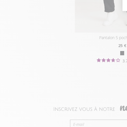
pantalon 5 poch
25
€
3.
n
Inscrivez vous à notre