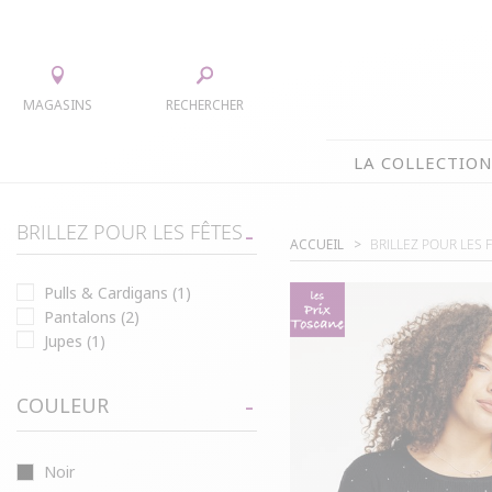
MAGASINS
RECHERCHER
LA COLLECTIO
LA COLLECTION
BRILLEZ POUR LES FÊTES
ACCUEIL
BRILLEZ POUR LES 
TEE-SHIRTS
JUPES
Pulls & Cardigans
(1)
CHEMISIERS & TUNIQUES
ACCESS
Pantalons
(2)
PULLS & CARDIGANS
PARKAS
Jupes
(1)
VESTES
MANTE
PANTALONS
COULEUR
ROBES
Noir