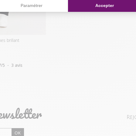
Paramétrer
Accepter
es brillant
7
/
5
-
3
avis
ewsletter
Rej
OK