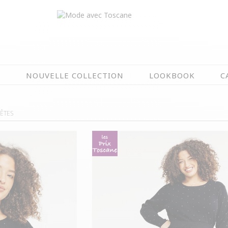
N
NOUVELLE COLLECTION
LOOKBOOK
C
EN CE MOMENT
FÊTES
ÉTÉ EN FLEURS
OIRES
NOUVELLE COLLECTION
 & IMPERS
MEILLEURES VENTES
AUX
LES PRIX TOSCANE