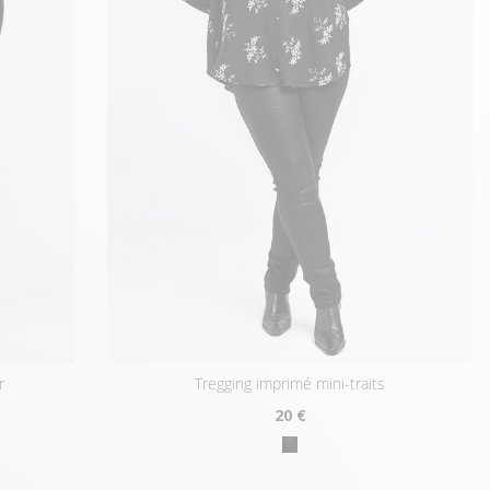
r
tregging imprimé mini-traits
20
€