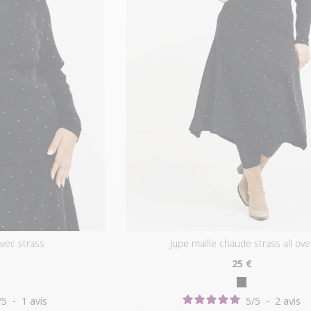
 avec strass
jupe maille chaude strass all ove
25
€
/
5
-
1
avis
5
/
5
-
2
avis