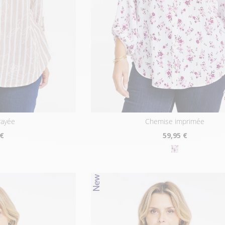
rayée
chemise imprimée
 €
59
,95 €