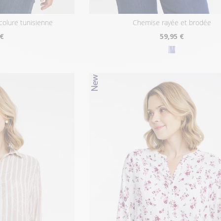
colure tunisienne
chemise rayée et brodée
 €
59
,95 €