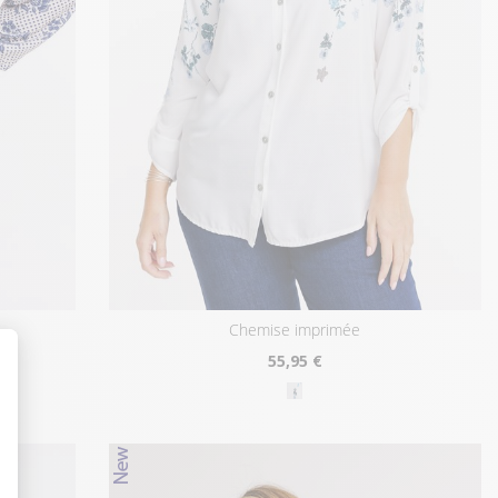
chemise imprimée
55
,95 €
t : Personnalisez vos Options