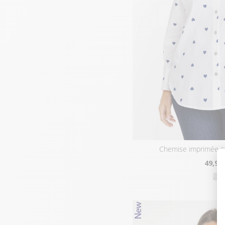
chemise imprimée c
49
,95