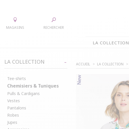
MAGASINS
RECHERCHER
LA COLLECTIO
LA COLLECTION
LA COLLECTION
ACCUEIL
LA COLLECTION
TEE-SHIRTS
ROBES
CHEMISIERS & TUNIQUES
JUPES
Tee-shirts
Chemisiers & Tuniques
PULLS & CARDIGANS
ACCESS
Pulls & Cardigans
VESTES
MANTE
Vestes
PANTALONS
Pantalons
Robes
Jupes