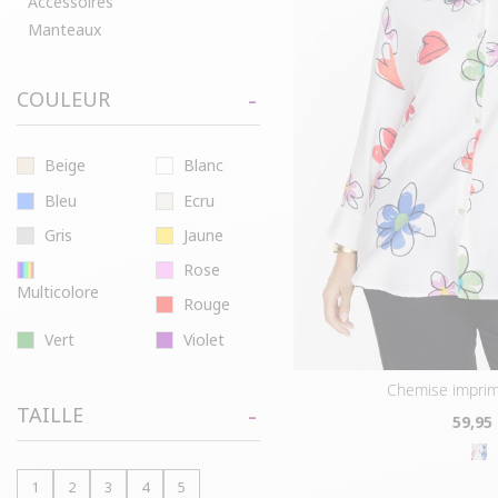
Accessoires
Manteaux
COULEUR
Beige
Blanc
Bleu
Ecru
Gris
Jaune
Rose
Multicolore
Rouge
Vert
Violet
chemise imprim
TAILLE
59
,95
1
2
3
4
5