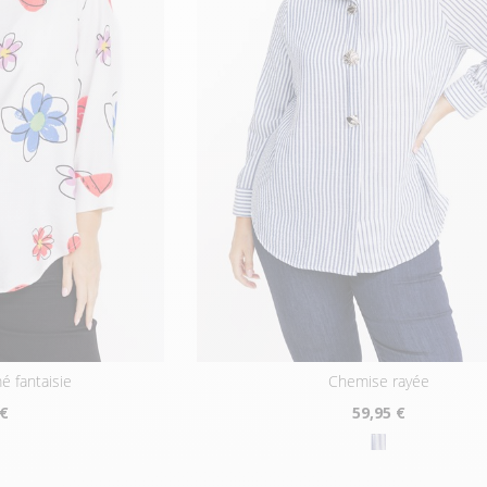
é fantaisie
chemise rayée
 €
59
,95 €