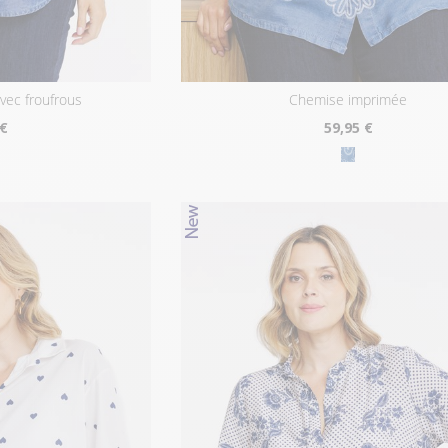
avec froufrous
chemise imprimée
 €
59
,95 €