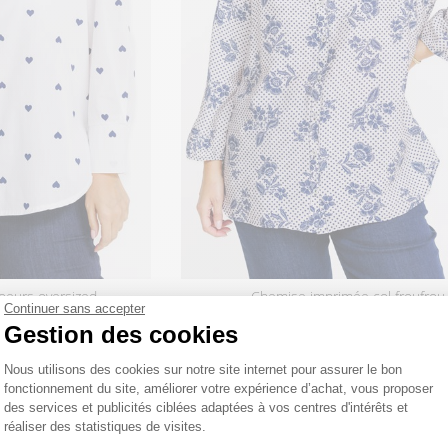
oeurs oversized
chemise imprimée col froufrou
Continuer sans accepter
 €
59
,95 €
Gestion des cookies
Plateforme de Gestion du Consentemen
Nous utilisons des cookies sur notre site internet pour assurer le bon
fonctionnement du site, améliorer votre expérience d’achat, vous proposer
des services et publicités ciblées adaptées à vos centres d'intérêts et
réaliser des statistiques de visites.
Axeptio consent