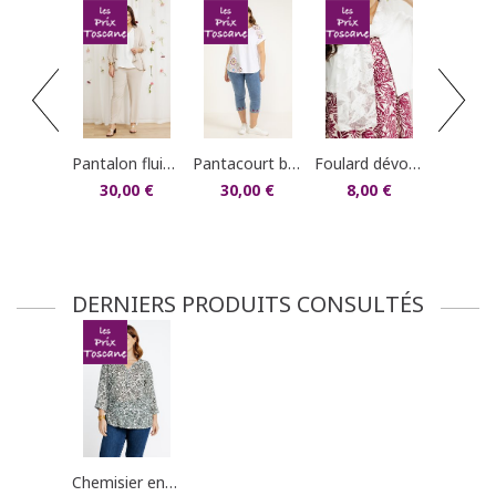
commandes/détails").
robe longue impr
85,9
pantalon fluide droit
pantacourt broderie cerise
foulard dévoré plumes
30,00 €
30,00 €
8,00 €
DERNIERS PRODUITS CONSULTÉS
chemisier encolure tunisienne