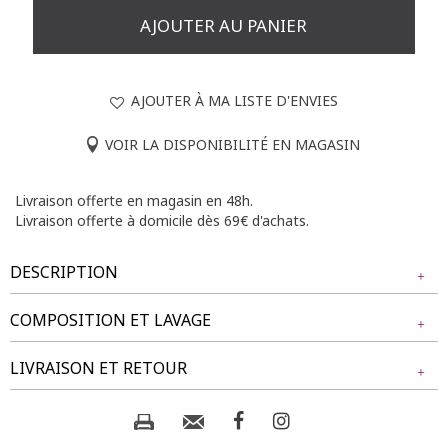
AJOUTER AU PANIER
AJOUTER À MA LISTE D'ENVIES
VOIR LA DISPONIBILITÉ EN MAGASIN
Livraison offerte en magasin en 48h.
Livraison offerte à domicile dès 69€ d'achats.
DESCRIPTION
COMPOSITION ET LAVAGE
Tunique grande taille imprimée. Coupe droite. Manches 3/4
avec patte de boutonnage pour les retrousser. Encolure
Tissu principal : 98% VISCOSE, 2% FIBRE METALLIQUE
LIVRAISON ET RETOUR
tusisienne avec patte de boutonnage partielle et strass.
Imprimé à motif floral et fils de lurex sur l'ensemble du
modèle. Découpe horizontale au dos. Base arrondie.
Composition et lavage :
NOS MODES DE LIVRAISON