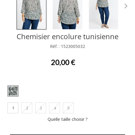
Chemisier encolure tunisienne
Réf. : 1523005032
20,00 €
1
2
3
4
5
Quelle taille choisir ?