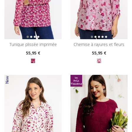
tunique plissée imprimée
chemise à rayures et fleurs
55
,95 €
55
,95 €