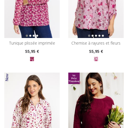
tunique plissée imprimée
chemise à rayures et fleurs
55
,95 €
55
,95 €