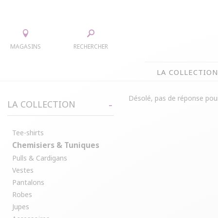
MAGASINS
RECHERCHER
LA COLLECTIO
LA COLLECTION
Désolé, pas de réponse pour
LA COLLECTION
TEE-SHIRTS
JUPES
CHEMISIERS & TUNIQUES
ACCESS
Tee-shirts
Chemisiers & Tuniques
PULLS & CARDIGANS
PARKAS
Pulls & Cardigans
VESTES
MANTE
Vestes
PANTALONS
Pantalons
ROBES
Robes
Jupes