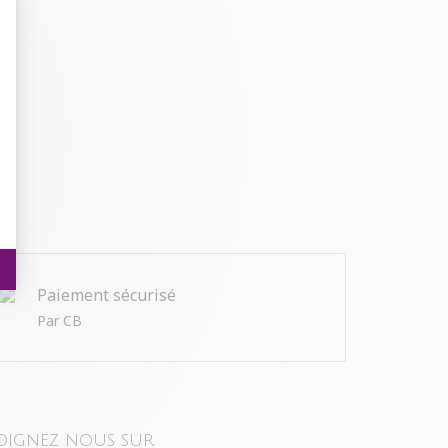
t : Personnalisez vos Options
Paiement sécurisé
Par CB
oignez nous sur