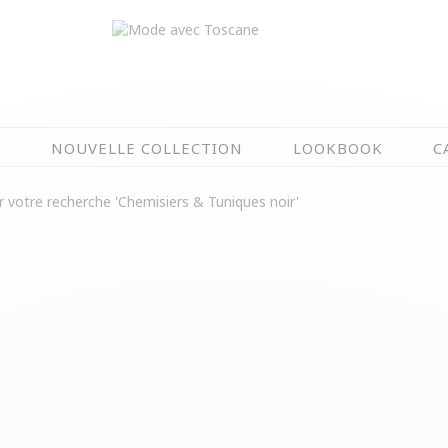
N
NOUVELLE COLLECTION
LOOKBOOK
C
EN CE MOMENT
 votre recherche 'Chemisiers & Tuniques noir'
ÉTÉ EN FLEURS
OIRES
NOUVELLE COLLECTION
 & IMPERS
MEILLEURES VENTES
AUX
LES PRIX TOSCANE