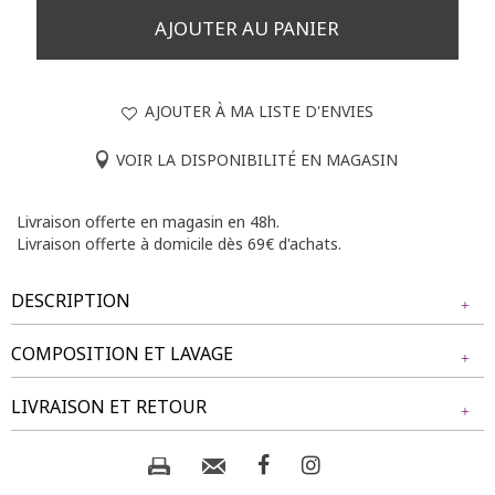
AJOUTER AU PANIER
AJOUTER À MA LISTE D'ENVIES
VOIR LA DISPONIBILITÉ EN MAGASIN
Livraison offerte en magasin en 48h.
Livraison offerte à domicile dès 69€ d'achats.
DESCRIPTION
COMPOSITION ET LAVAGE
Chemisier en lin grande taille imprimé. Coupe droite.
Manches 3/4 avec possibilité de retrousser par patte
Tissu principal : 100% LIN
LIVRAISON ET RETOUR
boutonnée. Col chemise classique. Fermeture boutonnée sur
le devant. Imprimé à motif de poissons multicolores sur
l'ensemble du modèle. Base droite.
Composition et lavage :
NOS MODES DE LIVRAISON