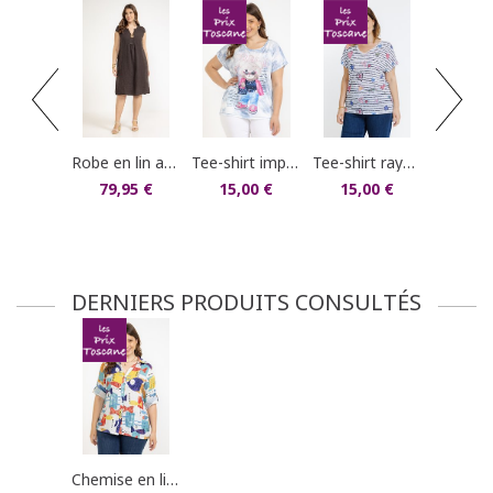
commandes/détails").
pantacourt
25,0
robe en lin avec broche
tee-shirt imprimé ours
tee-shirt rayé imprimé coeurs
79,95 €
15,00 €
15,00 €
DERNIERS PRODUITS CONSULTÉS
chemise en lin imprimée poissons