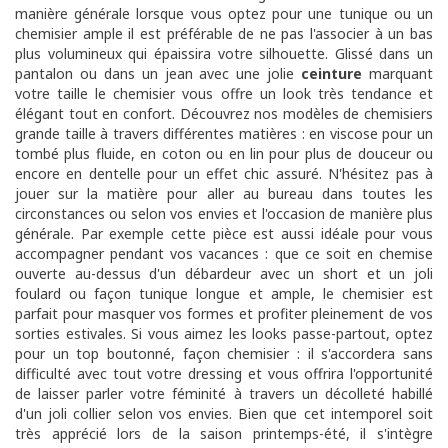
manière générale lorsque vous optez pour une tunique ou un
chemisier ample il est préférable de ne pas l'associer à un bas
plus volumineux qui épaissira votre silhouette. Glissé dans un
pantalon ou dans un jean avec une jolie
ceinture
marquant
votre taille le chemisier vous offre un look très tendance et
élégant tout en confort. Découvrez nos modèles de chemisiers
grande taille à travers différentes matières : e
n viscose pour un
tombé plus fluide, en coton ou en lin pour plus de douceur ou
encore en dentelle pour un effet chic assuré. N'hésitez pas à
jouer sur la matière pour aller au bureau dans toutes les
circonstances ou selon vos envies et l'occasion de manière plus
générale. Par exemple cette pièce est aussi idéale pour vous
accompagner pendant vos vacances : que ce soit en chemise
ouverte au-dessus d'un débardeur avec un short et un joli
foulard ou façon tunique longue et ample, le chemisier est
parfait pour masquer vos formes et profiter pleinement de vos
sorties estivales.
Si vous aimez les looks passe-partout, optez
pour un top boutonné, façon chemisier : il s'accordera sans
difficulté avec tout votre dressing et vous offrira l'opportunité
de laisser parler votre féminité à travers un décolleté habillé
d'un joli collier selon vos envies.
Bien que cet intemporel soit
très apprécié lors de la saison printemps-été, il s'intègre