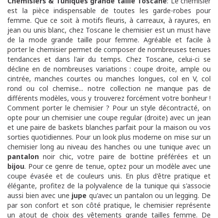
Chemisiers & Tuniques grande taille Toscane
: Le chemisier
est la pièce indispensable de toutes les garde-robes pour
femme. Que ce soit à motifs fleuris, à carreaux, à rayures, en
jean ou unis blanc, chez Toscane le chemisier est un must have
de la mode grande taille pour femme. Agréable et facile à
porter le chemisier permet de composer de nombreuses tenues
tendances et dans l'air du temps. Chez Toscane, celui-ci se
décline en de nombreuses variations : coupe droite, ample ou
cintrée, manches courtes ou manches longues, col en V, col
rond ou col chemise... notre collection ne manque pas de
différents modèles, vous y trouverez forcément votre bonheur !
Comment porter le chemisier ? Pour un style décontracté, on
opte pour un chemisier une coupe regular (droite) avec un jean
et une paire de baskets blanches parfait pour la maison ou vos
sorties quotidiennes. Pour un look plus moderne on mise sur un
chemisier long au niveau des hanches ou une tunique avec un
pantalon
noir chic, votre paire de bottine préférées et un
bijou
. Pour ce genre de tenue, optez pour un modèle avec une
coupe évasée et de couleurs unis. En plus d'être pratique et
élégante, profitez de la polyvalence de la tunique qui s'associe
aussi bien avec une
jupe
qu'avec un pantalon ou un legging. De
par son confort et son côté pratique, le chemisier représente
un atout de choix des vêtements grande tailles femme. De