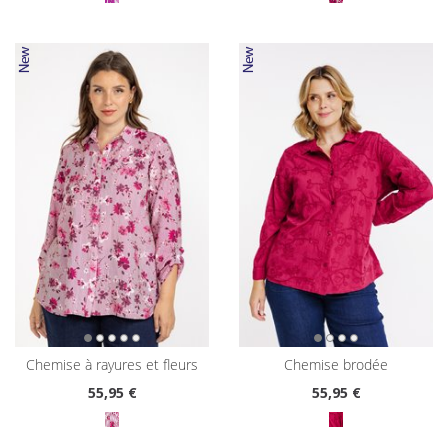
chemise à rayures et fleurs
chemise brodée
55
,95 €
55
,95 €