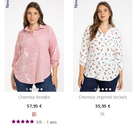
chemise brodée
chemise imprimé teckels
57
,95 €
55
,95 €
5
/
5
-
1
avis