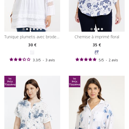
tunique plumetis avec broderies
chemise à imprimé floral
30
€
35
€
3.3
/
5
-
3
avis
5
/
5
-
2
avis