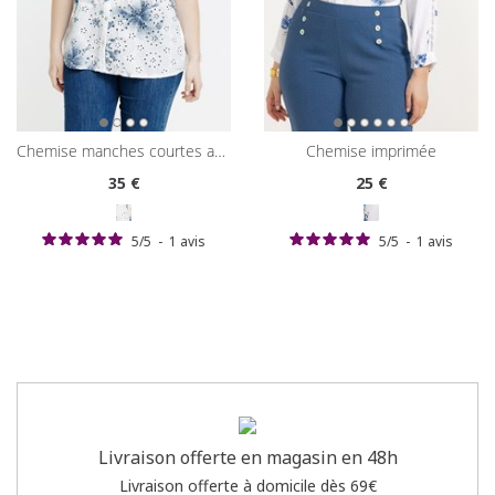
chemise manches courtes avec broderies
chemise imprimée
35
€
25
€
5
/
5
-
1
avis
5
/
5
-
1
avis
Livraison offerte en magasin en 48h
Livraison offerte à domicile dès 69€