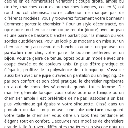
décline en de nombreuses variations : coupe droite, ample ou
cintrée, manches courtes ou manches longues, col en V, col
rond ou col chemise... notre collection ne manque pas de
différents modèles, vous y trouverez forcément votre bonheur !
Comment porter le chemisier ? Pour un style décontracté, on
opte pour un chemisier une coupe regular (droite) avec un jean
et une paire de baskets blanches parfait pour la maison ou vos
sorties quotidiennes. Pour un look plus moderne on mise sur un
chemisier long au niveau des hanches ou une tunique avec un
pantalon
noir chic, votre paire de bottine préférées et un
bijou
. Pour ce genre de tenue, optez pour un modèle avec une
coupe évasée et de couleurs unis. En plus d'être pratique et
élégante, profitez de la polyvalence de la tunique qui s'associe
aussi bien avec une
jupe
qu'avec un pantalon ou un legging. De
par son confort et son côté pratique, le chemisier représente
un atout de choix des vêtements grande tailles femme. De
manière générale lorsque vous optez pour une tunique ou un
chemisier ample il est préférable de ne pas l'associer à un bas
plus volumineux qui épaissira votre silhouette. Glissé dans un
pantalon ou dans un jean avec une jolie
ceinture
marquant
votre taille le chemisier vous offre un look très tendance et
élégant tout en confort. Découvrez nos modèles de chemisiers
grande taille à travers différentes matières : e
n viscose pour un