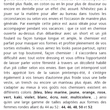
tombé plus fluide, en coton ou en lin pour plus de douceur ou
encore en dentelle pour un effet chic assuré. N'hésitez pas à
jouer sur la matière pour aller au bureau dans toutes les
circonstances ou selon vos envies et l'occasion de manière plus
générale. Par exemple cette pièce est aussi idéale pour vous
accompagner pendant vos vacances : que ce soit en chemise
ouverte au-dessus d'un débardeur avec un short et un joli
foulard ou façon tunique longue et ample, le chemisier est
parfait pour masquer vos formes et profiter pleinement de vos
sorties estivales.
Si vous aimez les looks passe-partout, optez
pour un top boutonné, façon chemisier : il s'accordera sans
difficulté avec tout votre dressing et vous offrira l'opportunité
de laisser parler votre féminité à travers un décolleté habillé
d'un joli collier selon vos envies.
Bien que cet intemporel soit
très apprécié lors de la saison printemps-été, il s'intègre
également à vos tenues d'automne plus froide sous une belle
veste, un trench ou encore un manteau plus épais.
Afin de
s'adapter au mieux à vos goûts nos chemisiers existent en
différents coloris (
bleu
,
bleu marine
,
jaune
,
orange
,
rose
,
vert
,
kaki
,
violet
,
blanc
,
écru
,
noir
,
multicolore
, ...) ainsi
qu'en une large gamme de tailles adaptées aux formes des
femmes rondes allant du 44 au 52 :
44
,
46
,
48
,
50
et
52
.