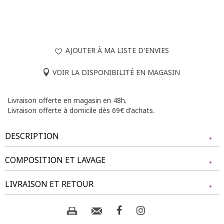
AJOUTER À MA LISTE D'ENVIES
VOIR LA DISPONIBILITÉ EN MAGASIN
Livraison offerte en magasin en 48h.
Livraison offerte à domicile dès 69€ d'achats.
DESCRIPTION
COMPOSITION ET LAVAGE
Chemisier grande taille à motifs cœur. Coupe droite.
Manches 3/4 ajustables par une patte boutonnée. Col
Tissu principal : 100% COTON
LIVRAISON ET RETOUR
tunisien avec patte de boutonnage partielle décorative et
pompons. Imprimé à motifs colorés sur l'ensemble du
modèle. Base arrondie.
Composition et lavage :
NOS MODES DE LIVRAISON