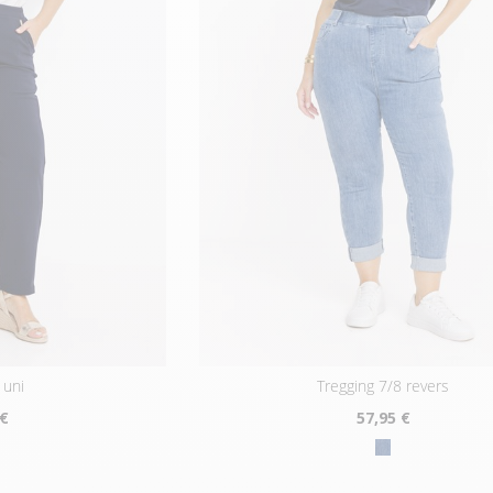
 uni
tregging 7/8 revers
 €
57
,95 €