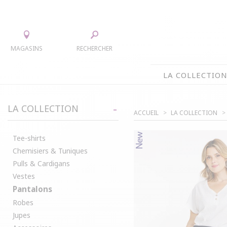
MAGASINS
RECHERCHER
LA COLLECTIO
LA COLLECTION
LA COLLECTION
ACCUEIL
LA COLLECTION
TEE-SHIRTS
JUPES
CHEMISIERS & TUNIQUES
ACCESS
Tee-shirts
Chemisiers & Tuniques
PULLS & CARDIGANS
PARKAS
Pulls & Cardigans
VESTES
MANTE
Vestes
PANTALONS
Pantalons
ROBES
Robes
Jupes