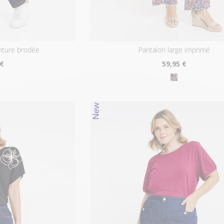
inture brodée
pantalon large imprimé
 €
59
,95 €