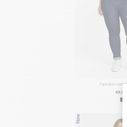
pantalon slim 
69
,95