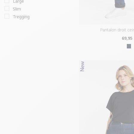
large
slim
tregging
pantalon droit ce
69
,95