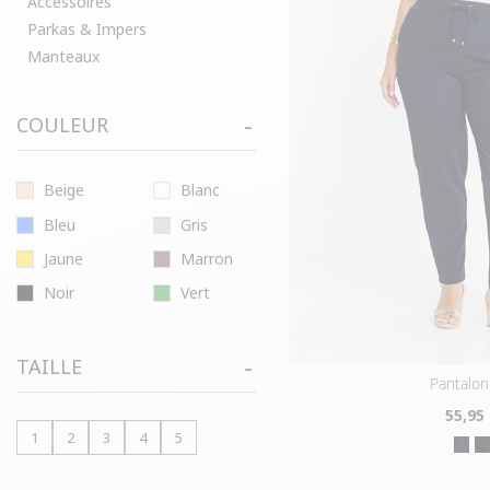
Accessoires
Parkas & Impers
Manteaux
COULEUR
Beige
Blanc
Bleu
Gris
Jaune
Marron
Noir
Vert
TAILLE
pantalon
55
,95
1
2
3
4
5