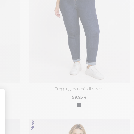
tregging jean détail strass
59
,95 €
t : Personnalisez vos Options