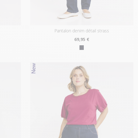
pantalon denim détail strass
69
,95 €