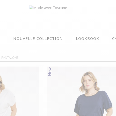
N
NOUVELLE COLLECTION
LOOKBOOK
C
EN CE MOMENT
PANTALONS
ÉTÉ EN FLEURS
OIRES
NOUVELLE COLLECTION
 & IMPERS
MEILLEURES VENTES
AUX
LES PRIX TOSCANE