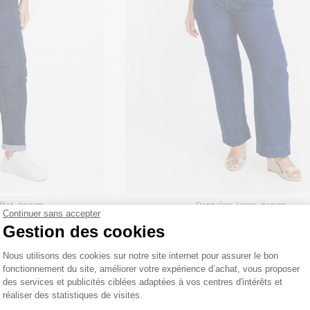
effet denim
pantalon large denim
Continuer sans accepter
 €
65
,95 €
Gestion des cookies
Plateforme de Gestion du Consentemen
Nous utilisons des cookies sur notre site internet pour assurer le bon
fonctionnement du site, améliorer votre expérience d’achat, vous proposer
des services et publicités ciblées adaptées à vos centres d'intérêts et
réaliser des statistiques de visites.
Axeptio consent