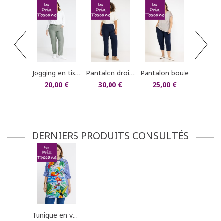
commandes/détails").
tee-shirt rayé imp
15,0
jogging en tissu léger
pantalon droit boutons recouverts
pantalon boule
20,00 €
30,00 €
25,00 €
DERNIERS PRODUITS CONSULTÉS
tunique en voile de coton