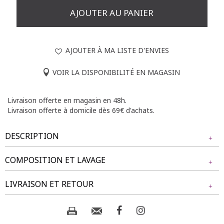
AJOUTER AU PANIER
AJOUTER À MA LISTE D'ENVIES
VOIR LA DISPONIBILITÉ EN MAGASIN
Livraison offerte en magasin en 48h.
Livraison offerte à domicile dès 69€ d'achats.
DESCRIPTION
COMPOSITION ET LAVAGE
Tunique grande taille imprimée. Coupe droite. Manches 3/4
coudes. Col chemise. Fermeture boutonnée sur le devant.
Tissu principal : 100% COTON
LIVRAISON ET RETOUR
Imprimé à motifs tropicaux colorés sur l'ensemble du
modèle. Base droite.
Composition et lavage :
NOS MODES DE LIVRAISON
Notre mannequin Rafaela mesure 1m75 et porte une