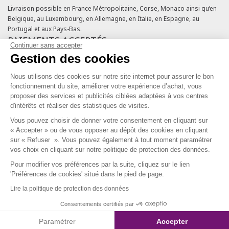
Livraison possible en France Métropolitaine, Corse, Monaco ainsi qu’en
Belgique, au Luxembourg, en Allemagne, en Italie, en Espagne, au
Portugal et aux Pays-Bas.
PAIEMENTS ACCEPTÉS
Continuer sans accepter
Gestion des cookies
Cartes bancaires
Cartes cadeaux
Nous utilisons des cookies sur notre site internet pour assurer le bon
Chèques fidélité
fonctionnement du site, améliorer votre expérience d’achat, vous
NOS ENGAGEMENTS QUALITÉ
proposer des services et publicités ciblées adaptées à vos centres
d'intérêts et réaliser des statistiques de visites.
Vous pouvez choisir de donner votre consentement en cliquant sur
« Accepter » ou de vous opposer au dépôt des cookies en cliquant
sur « Refuser ». Vous pouvez également à tout moment paramétrer
vos choix en cliquant sur notre politique de protection des données.
Pour modifier vos préférences par la suite, cliquez sur le lien
SERVICE CLIENT & FIDÉLITÉ
'Préférences de cookies' situé dans le pied de page.
Lire la politique de protection des données
Du lundi au vendredi de 10h à 18h
09 69 39 54 10
Consentements certifiés par
Coût d'un appel local, appel non surtaxé.
Paramétrer
Accepter