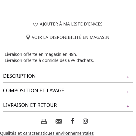
AJOUTER À MA LISTE D'ENVIES
VOIR LA DISPONIBILITÉ EN MAGASIN
Livraison offerte en magasin en 48h.
Livraison offerte à domicile dès 69€ d'achats.
DESCRIPTION
COMPOSITION ET LAVAGE
Chemise grande taille rayée. Coupe droite. Col chemise avec
patte de boutonnage cachée. Manches longues
Tissu principal : 100% COTON
LIVRAISON ET RETOUR
retroussables par patte boutonnée. Imprimé à rayures sur
l'ensemble du modèle. Coeur brodé à la poitrine côté gauche.
Base droite.
Composition et lavage :
NOS MODES DE LIVRAISON
Notre mannequin mesure Beatrice 1m77 et porte une
Livraison Magasin :
Qualités et caractéristiques environnementales
chemise taille 1.