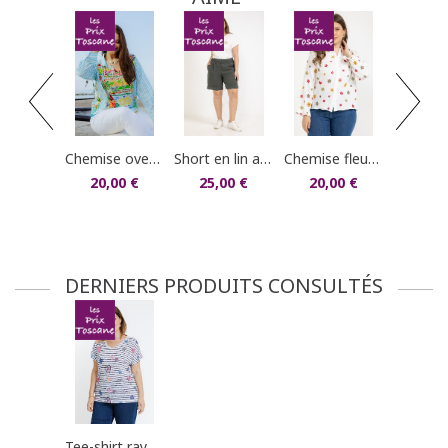
dans votre compte client (rubrique "Mes
commandes/détails").
tunique imprimée en 
20,0
chemise oversized en voile de coton
short en lin avec boutons coco
chemise fleurie en gaze de coton
20,00 €
25,00 €
20,00 €
DERNIERS PRODUITS CONSULTÉS
tee-shirt rayé imprimé coeurs