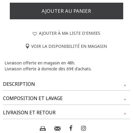
AJOUTER AU PANIER
AJOUTER À MA LISTE D'ENVIES
VOIR LA DISPONIBILITÉ EN MAGASIN
Livraison offerte en magasin en 48h.
Livraison offerte à domicile dès 69€ d'achats.
DESCRIPTION
COMPOSITION ET LAVAGE
T-shirt grande taille imprimé à rayures avec motifs de cœurs.
Coupe droite. Col en V brodé. Manches courtes. Imprimé
Tissu principal : 50% VISCOSE, 50% POLYESTER
LIVRAISON ET RETOUR
cœurs multicolore sur l'ensemble du modèle et certains en
strass. Base droite. Tissu effet chiné.
Composition et lavage :
NOS MODES DE LIVRAISON
Notre mannequin Rafaela mesure 1m75 et porte un t-shirt