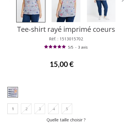
Tee-shirt rayé imprimé coeurs
Réf. : 1513015702
5
/
5
-
3
avis
15,00 €
1
2
3
4
5
Quelle taille choisir ?