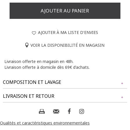
AJOUTER AU PANIER
AJOUTER À MA LISTE D'ENVIES
VOIR LA DISPONIBILITÉ EN MAGASIN
Livraison offerte en magasin en 48h.
Livraison offerte à domicile dès 69€ d'achats.
COMPOSITION ET LAVAGE
Tissu principal : 63% VISCOSE, 37% POLYESTER
LIVRAISON ET RETOUR
Composition et lavage :
NOS MODES DE LIVRAISON
Livraison Magasin :
Qualités et caractéristiques environnementales
GRATUIT