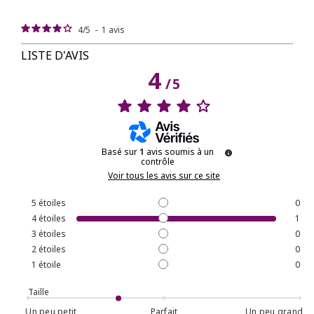
4
/
5
-
1
avis
LISTE D'AVIS
4
/
5
Basé sur
1
avis soumis à un
contrôle
Voir tous les avis sur ce site
5
étoiles
0
4
étoiles
1
3
étoiles
0
2
étoiles
0
1
étoile
0
Taille
Un peu petit
Parfait
Un peu grand