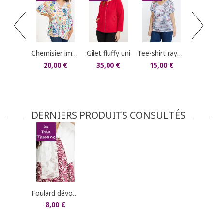
tunique plumetis a
30,0
chemisier imprimé
gilet fluffy uni
tee-shirt rayé imprimé coeurs
20,00 €
35,00 €
15,00 €
DERNIERS PRODUITS CONSULTÉS
foulard dévoré plumes
8,00 €