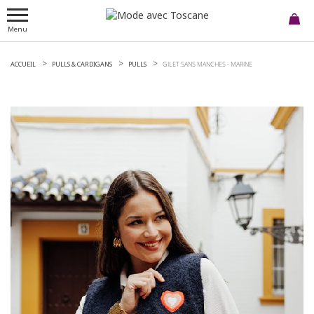
Menu
ACCUEIL
PULLS & CARDIGANS
PULLS
GILET SANS MANCHES -
MARINE