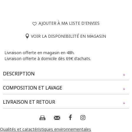
AJOUTER À MA LISTE D'ENVIES
VOIR LA DISPONIBILITÉ EN MAGASIN
Livraison offerte en magasin en 48h.
Livraison offerte à domicile dès 69€ d'achats.
DESCRIPTION
COMPOSITION ET LAVAGE
Craquez pour ce gilet sans manches en maille douce, orné
d'un cœur à la poitrine. Gilet sans manches avec cœur. Coupe
Tissu principal : 100% POLYESTER
LIVRAISON ET RETOUR
droite ample et courte. Sans manches. Sans fermeture.
Motif cœur sur la poitrine, composé de fines bandes dans un
dégradé de teintes. Maille bouclette fantaisie.
Composition et lavage :
NOS MODES DE LIVRAISON
Notre mannequin Delia mesure 1m71 et porte un gilet taille
Livraison Magasin :
Qualités et caractéristiques environnementales
1.