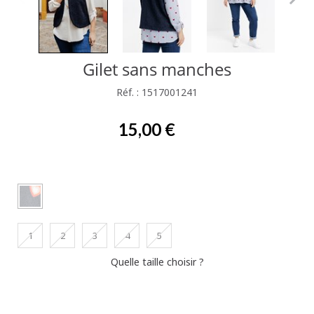
Gilet sans manches
Réf. : 1517001241
15,00 €
1
2
3
4
5
Quelle taille choisir ?