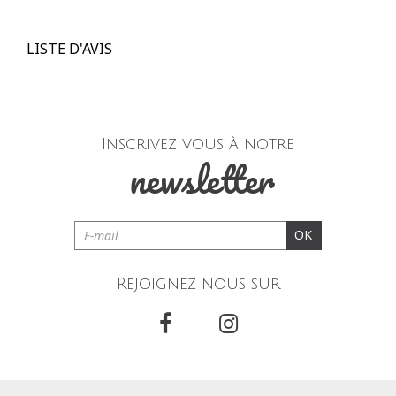
Colissimo Point Retrait :
5,00 € offert dès 69,00 € d'achat
LISTE D'AVIS
3 à 5 jours ouvrés
Colissimo Domicile :
8,00 € offert dès 69,00 € d'achat
3 à 5 jours ouvrés
Inscrivez vous à notre
newsletter
RETOUR SIMPLE SOUS 30 JOURS :
Vous avez changé d'avis ?
Retournez vos achats
gratuitement en magasin ou à vos frais par la Poste en
OK
utilisant le bon de livraison/retour disponible dans votre
compte client (rubrique "Mes commandes/détails").
Rejoignez nous sur
Problème de taille ?
Gagnez du temps en échangeant votre
produit en magasin avec le bon de livraison/retour disponible
dans votre compte client (rubrique "Mes
commandes/détails").