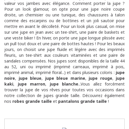
valeur vos jambes avec élégance. Comment porter la jupe ?
Pour un look glamour, on opte pour une jupe noire coupe
droite, un chemisier ou une tunique, des chaussures à talon
comme des escarpins ou de bottines et un joli sautoir pour
mettre en avant le décolleté. Pour un look plus casual, on mise
sur une jupe en jean avec un tee-shirt, une paire de baskets et
une veste biker ! En hiver, on porte une jupe longue plissée avec
un pull tout doux et une paire de bottes hautes ! Pour les beaux
jours, on choisit une jupe fluide et légère avec des imprimés
fleuris, un tee-shirt aux couleurs vitaminées et une paire de
sandales compensées. Nos jupes sont disponibles de la taille 44
au 52, uni ou imprimé (imprimé carreaux, imprimé à pois,
imprimé animal, imprimé floral...) et dans plusieurs coloris :
jupe
noire
,
jupe bleue
,
jupe bleue marine
,
jupe rouge
,
jupe
kaki
,
jupe marron
,
jupe blanche
...Vous allez forcément
trouver la jupe de vos rêves pour toutes vos occasions dans
notre collection de jupes grande taille. Découvrez également
nos
robes grande taille
et
pantalons grande taille
!