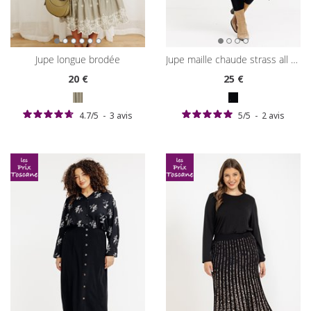
jupe longue brodée
jupe maille chaude strass all over
20
€
25
€
4.7
/
5
-
3
avis
5
/
5
-
2
avis