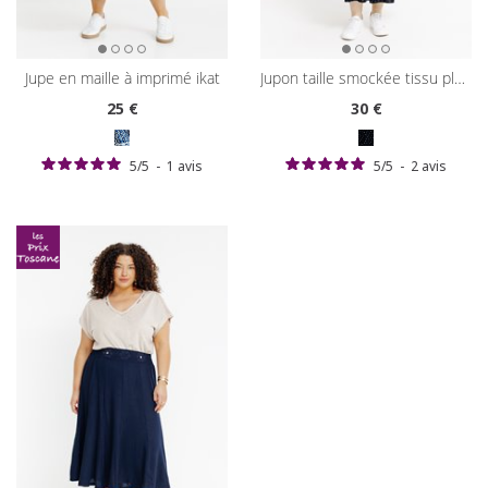
jupe en maille à imprimé ikat
jupon taille smockée tissu plumetis
25
€
30
€
5
/
5
-
1
avis
5
/
5
-
2
avis