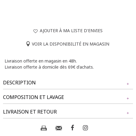
AJOUTER À MA LISTE D'ENVIES
VOIR LA DISPONIBILITÉ EN MAGASIN
Livraison offerte en magasin en 48h.
Livraison offerte à domicile dès 69€ d'achats.
DESCRIPTION
COMPOSITION ET LAVAGE
Chemise grande taille rayée. Coupe droite. Manches longues
avec poignets boutonnés. Col chemise. Fermeture
Tissu principal : 50% POLYESTER, 50% COTON
LIVRAISON ET RETOUR
boutonnée sur le devant. Imprimé à rayures verticales avec
motifs en relief de coeurs et inscriptions Love et Amore.
Coeurs en paillettes. Base arrondie.
Composition et lavage :
NOS MODES DE LIVRAISON