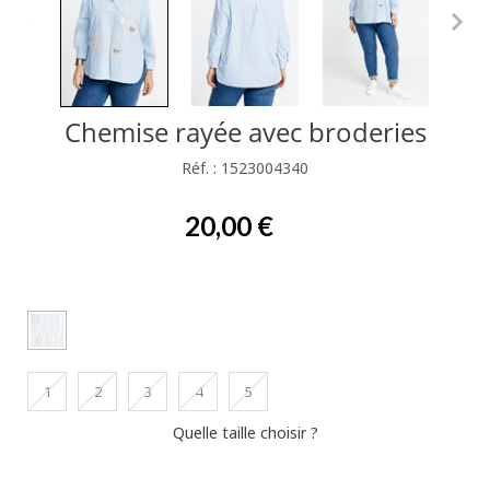
Chemise rayée avec broderies
Réf. : 1523004340
20,00 €
1
2
3
4
5
Quelle taille choisir ?