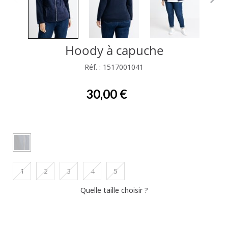
Hoody à capuche
Réf. : 1517001041
30,00 €
1
2
3
4
5
Quelle taille choisir ?