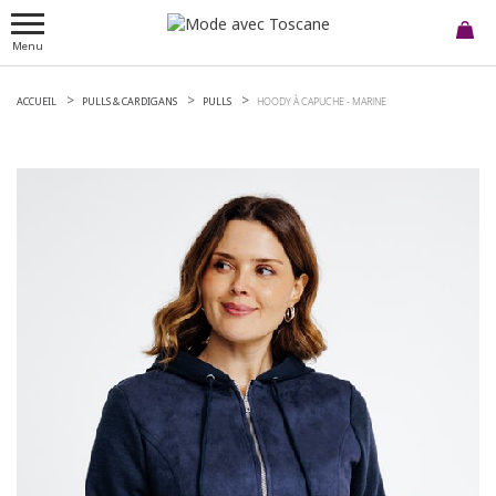
Menu
ACCUEIL
PULLS & CARDIGANS
PULLS
HOODY À CAPUCHE -
MARINE